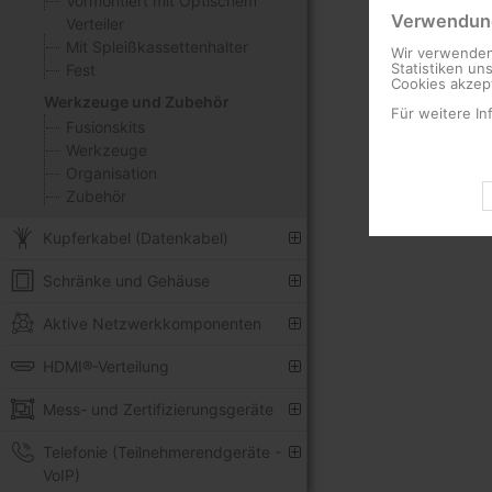
Vormontiert mit Optischem
Verwendung
Verteiler
Mit Spleißkassettenhalter
Wir verwenden
Statistiken un
Fest
Cookies akzept
Werkzeuge und Zubehör
Für weitere In
Fusionskits
Werkzeuge
Organisation
Zubehör
Kupferkabel (Datenkabel)
Schränke und Gehäuse
Aktive Netzwerkkomponenten
HDMI®-Verteilung
Mess- und Zertifizierungsgeräte
Telefonie (Teilnehmerendgeräte -
VoIP)