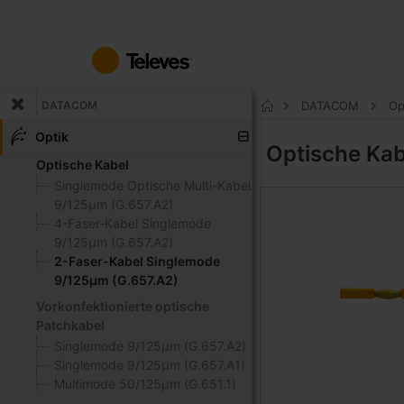
Zum
Inhalt
springen
DATACOM
DATACOM
Op
Startseite
Optik
Optische Ka
Optische Kabel
Singlemode Optische Multi-Kabel
9/125μm (G.657.A2)
4-Faser-Kabel Singlemode
9/125μm (G.657.A2)
2-Faser-Kabel Singlemode
9/125μm (G.657.A2)
Vorkonfektionierte optische
Patchkabel
Singlemode 9/125μm (G.657.A2)
Singlemode 9/125μm (G.657.A1)
Multimode 50/125μm (G.651.1)