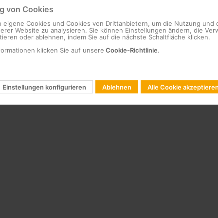
 von Cookies
 eigene Cookies und Cookies von Drittanbietern, um die Nutzung und 
serer Website zu analysieren. Sie können Einstellungen ändern, die V
ieren oder ablehnen, indem Sie auf die nächste Schaltfläche klicken.
formationen klicken Sie auf unsere
Cookie-Richtlinie
.
Einstellungen konfigurieren
Ablehnen
Alle Cookie akzeptiere