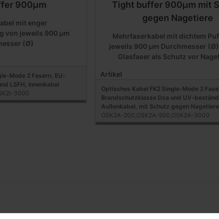
ffer 900µm
Tight buffer 900µm mit 
gegen Nagetiere
abel mit enger
g von jeweils 900 μm
Mehrfaserkabel mit dichtem Puf
esser (Ø)
jeweils 900 μm Durchmesser (Ø)
Glasfaser als Schutz vor Nage
Artikel
gle-Mode 2 Fasern, EU-
nd LSFH, Innenkabel
Optisches Kabel FK2 Single-Mode 2 Fase
SK2I-3000
Brandschutzklasse Dca und UV-beständ
Außenkabel, mit Schutz gegen Nagetier
OSK2A-200,OSK2A-500,OSK2A-3000