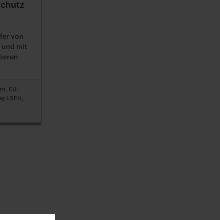
Schutz
fer von
 und mit
tieren
rn, EU-
ig LSFH,
e