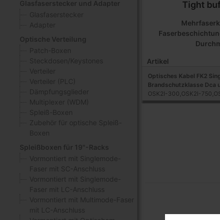
Glasfaserstecker und Adapter
Tight bu
Glasfaserstecker
Mehrfaserk
Adapter
Faserbeschichtun
Optische Verteilung
Durchm
Patch-Boxen
Steckdosen/Keystones
Artikel
Verteiler
Optisches Kabel FK2 Sin
Verteiler (PLC)
Brandschutzklasse Dca u
Dämpfungsglieder
OSK2I-300,OSK2I-750,O
Multiplexer (WDM)
Spleiß-Boxen
Zubehör für optische Spleiß-
Boxen
Spleißboxen für 19"-Racks
Vormontiert mit Singlemode-
Faser mit SC-Anschluss
Vormontiert mit Singlemode-
Faser mit LC-Anschluss
Vormontiert mit Multimode-Faser
mit LC-Anschluss