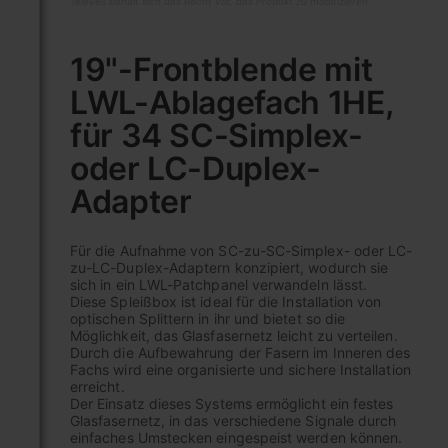
Televes behält sich das Recht vor, das Produkt zu modifizieren
Zum
Anfang
19"-Frontblende mit
der
LWL-Ablagefach 1HE,
Bildgalerie
springen
für 34 SC-Simplex-
oder LC-Duplex-
Adapter
Für die Aufnahme von SC-zu-SC-Simplex- oder LC-
zu-LC-Duplex-Adaptern konzipiert, wodurch sie
sich in ein LWL-Patchpanel verwandeln lässt.
Diese Spleißbox ist ideal für die Installation von
optischen Splittern in ihr und bietet so die
Möglichkeit, das Glasfasernetz leicht zu verteilen.
Durch die Aufbewahrung der Fasern im Inneren des
Fachs wird eine organisierte und sichere Installation
erreicht.
Der Einsatz dieses Systems ermöglicht ein festes
Glasfasernetz, in das verschiedene Signale durch
einfaches Umstecken eingespeist werden können.