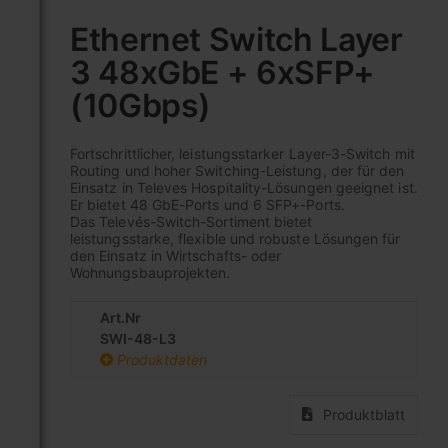
Zum
Anfang
Ethernet Switch Layer
der
3 48xGbE + 6xSFP+
Bildgalerie
springen
(10Gbps)
Fortschrittlicher, leistungsstarker Layer-3-Switch mit
Routing und hoher Switching-Leistung, der für den
Einsatz in Televes Hospitality-Lösungen geeignet ist.
Er bietet 48 GbE-Ports und 6 SFP+-Ports.
Das Televés-Switch-Sortiment bietet
leistungsstarke, flexible und robuste Lösungen für
den Einsatz in Wirtschafts- oder
Wohnungsbauprojekten.
Art.Nr
SWI-48-L3
Produktdaten
Produktblatt