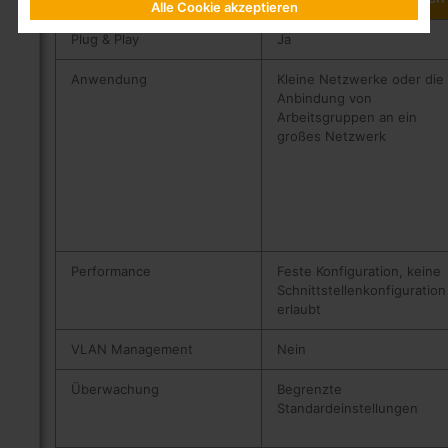
Alle Cookie akzeptieren
Plug & Play
Ja
Anwendung
Kleine Netzwerke oder die
Anbindung von
Arbeitsgruppen an ein
großes Netzwerk
Performance
Feste Konfiguration, keine
Schnittstellenkonfiguration
erlaubt
VLAN Management
Nein
Überwachung
Begrenzte
Standardeinstellungen