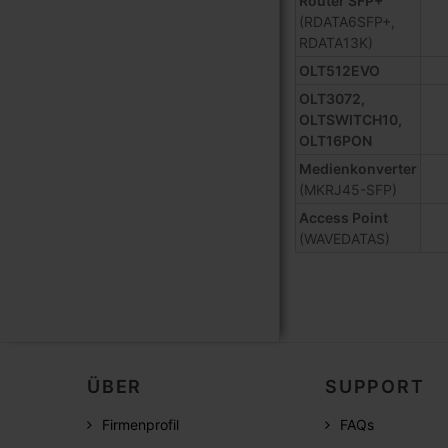
Router SFP+
(RDATA6SFP+,
RDATA13K)
OLT512EVO
OLT3072,
OLTSWITCH10,
OLT16PON
Medienkonverter
(MKRJ45-SFP)
Access Point
(WAVEDATAS)
ÜBER
SUPPORT
Firmenprofil
FAQs