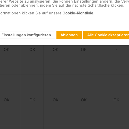
serer Website zu analysieren. Sie können Einstellungen ändern, die V
.
ieren oder ablehnen, indem Sie auf die nächste Schaltfläche klicken.
formationen klicken Sie auf unsere
Cookie-Richtlinie
.
PGPONMM
EKASFP2F
EKA2SFP1F
SFP+850_100M
EKASFPPLUS
Einstellungen konfigurieren
Ablehnen
Alle Cookie akzeptiere
OK
OK
OK
OK
-
OK
OK
OK
OK
OK