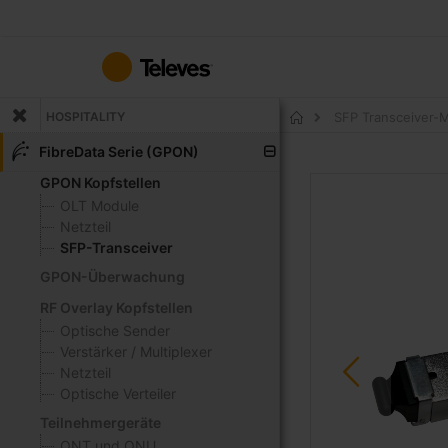
Zum
Inhalt
springen
HOSPITALITY
SFP Transceiver-
Startseite
FibreData Serie (GPON)
GPON Kopfstellen
Zum
Ende
OLT Module
der
Netzteil
Bildgalerie
SFP-Transceiver
springen
GPON-Überwachung
RF Overlay Kopfstellen
Optische Sender
Verstärker / Multiplexer
Netzteil
Optische Verteiler
Teilnehmergeräte
ONT und ONU