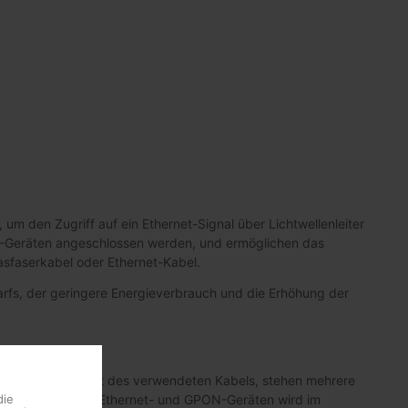
 um den Zugriff auf ein Ethernet-Signal über Lichtwellenleiter
N-Geräten angeschlossen werden, und ermöglichen das
sfaserkabel oder Ethernet-Kabel.
fs, der geringere Energieverbrauch und die Erhöhung der
keit oder der Art des verwendeten Kabels, stehen mehrere
en verschiedenen Ethernet- und GPON-Geräten wird im
die