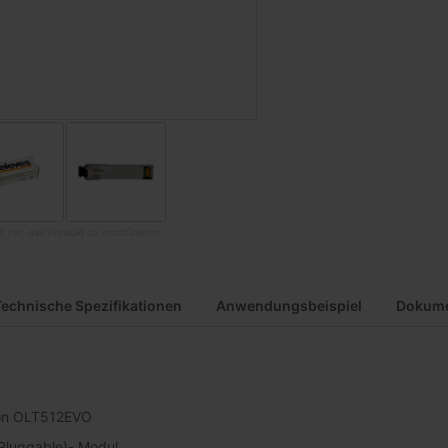
t vor, das Produkt zu modifizieren
Technische Spezifikationen
Anwendungsbeispiel
Dokume
von OLT512EVO
Pluggable)- Modul