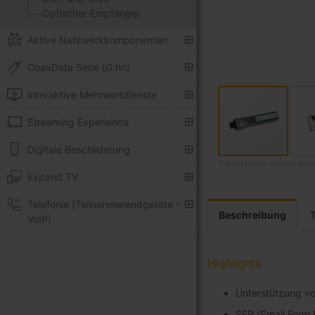
Optischer Empfänger
Aktive Netzwerkkomponenten
CoaxData Serie (G.hn)
Interaktive Mehrwertdienste
Streaming Experience
Digitale Beschilderung
Televes behält sich das Rech
Expand TV
Zum
Anfang
Telefonie (Teilnehmerendgeräte -
der
Beschreibung
VoIP)
Bildgalerie
springen
Highlights
Unterstützung 
SFP (Small Form 