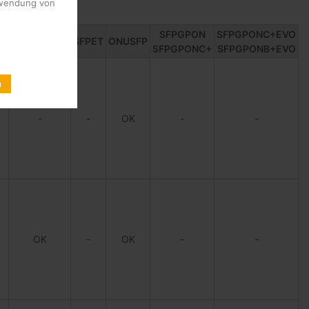
erwendung von
SFPGPON
SFPGPONC+EVO
2F
SFPGPON10
SFPET
ONUSFP
SFPGPONC+
SFPGPONB+EVO
n
-
-
OK
-
-
OK
-
OK
-
-