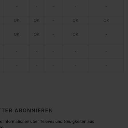
-
-
-
-
-
OK
OK
-
OK
OK
OK
OK
-
OK
-
-
-
-
-
-
-
-
-
-
-
TER ABONNIEREN
lle Informationen über Televes und Neuigkeiten aus
he