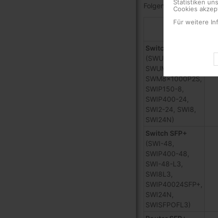
Statistiken un
Folgenden beschrieben
Cookies akzept
Für weitere In
SF
Switch SFP
(SWUM100024,
SWUMP100024,
SWM8x1000P2S,
SWIP150-8,
SWIP400-24,
SWI2-24, SWI8,
SWI24N)
Switch SFP+
(SWI-48,
SWIP400-48,
SWI-48-L3,
SWI8L3,
SWIP40024SFP+,
SWI24N,
SWISFPOFL3)