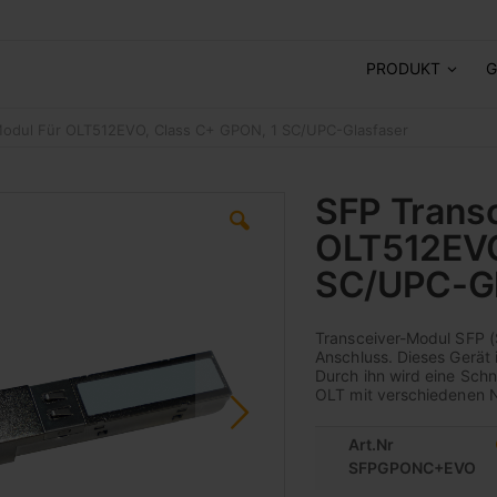
PRODUKT
G
Modul Für OLT512EVO, Class C+ GPON, 1 SC/UPC-Glasfaser
SFP Transc
OLT512EVO
SC/UPC-Gl
Transceiver-Modul SFP (
Anschluss. Dieses Gerät
Durch ihn wird eine Schn
OLT mit verschiedenen 
Art.Nr
SFPGPONC+EVO