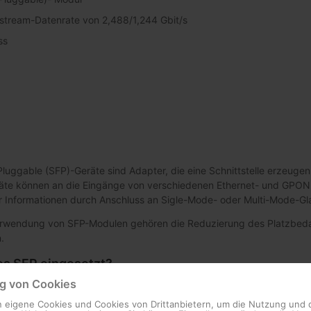
tream-Datenrate von 2,488/1,244 Gbit/s
ss
luggable (SFP)-Geräte sind Adapter, die eine Schnittstelle erzeugen,
räte können an die Eingänge von verschiedenen Ethernet- und GPO
Informationen durch Anschluss an Sigle-Mode- oder Multi-Mode-Gla
Verwendung von SFP-Modulen gehören die Reduzierung des Platzbedar
.
s SFP eingesetzt?
 von Cookies
ten, an die sie angeschlossen werden, der Übertragungsgeschwindig
verter zur Verfügung. Die Kompatibilität zwischen den SPFs und d
 eigene Cookies und Cookies von Drittanbietern, um die Nutzung und 