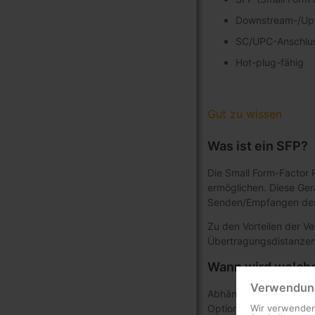
Downstream-/Ups
SC/UPC-Anschlu
Hot-plug-fähig
Gut zu wissen
Was ist ein SFP?
Die Small Form-Factor P
ermöglichen. Diese Ge
Senden/Empfangen der 
Zu den Vorteilen der 
Übertragungsdistanzen
Wann wird welche
Verwendung
Abhängig von den Gerä
Optionender Medienkon
Wir verwenden