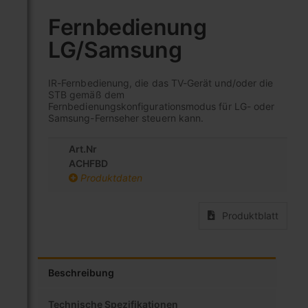
Zum
Anfang
Fernbedienung
der
LG/Samsung
Bildgalerie
springen
IR-Fernbedienung, die das TV-Gerät und/oder die
STB gemäß dem
Fernbedienungskonfigurationsmodus für LG- oder
Samsung-Fernseher steuern kann.
Art.Nr
ACHFBD
Produktdaten
Produktblatt
Beschreibung
Technische Spezifikationen