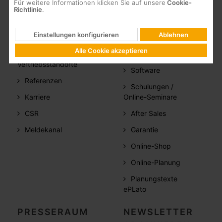
Für weitere Informationen klicken Sie auf unsere
Cookie-
Richtlinie
.
ÜBER
SUPPORT
Einstellungen konfigurieren
Ablehnen
Firmenprofil
FAQs
Alle Cookie akzeptieren
Dokumentation
Vertriebsstandorte
Software
Referenzen
Schulungen /
Karriere
Online-Seminare
CSR
After Sales
Meldekanal
Garantie
Online-Shop
Online-Planung
Planungstexte
ePLato
PRESSERAUM
NEWSLETTER