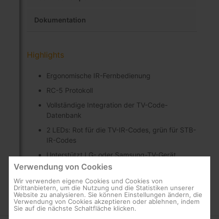
Dokumentation
Highlights
Ergonomische IR-Fernbedienung
RC-5 Protokoll
Vollständige Integration der TV-Code-
Datenbank
2 LEDs: Rot für die TV-IR-Codes, grün für STB-
IR-Codes
Unterstützt LG- oder Samsung-TV-Gerät
Verwendung von Cookies
Wir verwenden eigene Cookies und Cookies von
Drittanbietern, um die Nutzung und die Statistiken unserer
Website zu analysieren. Sie können Einstellungen ändern, die
Verwendung von Cookies akzeptieren oder ablehnen, indem
Sie auf die nächste Schaltfläche klicken.