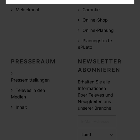
Meldekanal
Garantie
Online-Shop
Online-Planung
Planungstexte
ePLato
PRESSERAUM
NEWSLETTER
ABONNIEREN
Pressemitteilungen
Erhalten Sie alle
Informationen
Televes in den
über Televes und
Medien
Neuigkeiten aus
Inhalt
unserer Branche