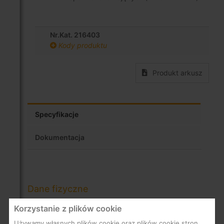
Nr.Kat. 216403
Kody produktu
Produkt arkusz
Specyfikacje
Dokumentacja
Dane fizyczne
Waga netto:
Korzystanie z plików cookie
1.290
g
Waga brutto:
1.290
g
Używamy własnych plików cookie oraz plików cookie stron