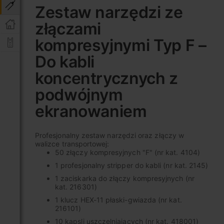
na
Zestaw narzędzi ze
początek
złączami
galerii
kompresyjnymi Typ F –
Do kabli
koncentrycznych z
podwójnym
ekranowaniem
Profesjonalny zestaw narzędzi oraz złączy w
walizce transportowej:
50 złączy kompresyjnych "F" (nr kat. 4104)
1 profesjonalny stripper do kabli (nr kat. 2145)
1 zaciskarka do złączy kompresyjnych (nr
kat. 216301)
1 klucz HEX-11 płaski-gwiazda (nr kat.
216101)
10 kapsli uszczelniających (nr kat. 418001)