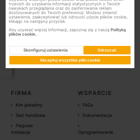
trzecich do uzyskania informacji statystycznych o Twoich
Szerokość:
250
mm
nawykach przeglądania oraz do zaoferowania reklam
Wysokość:
70
mm
dostosowanych do Twoich preferencji. Możesz zmienić
ustawienia, zaakceptować lub odrzucić użycie plików cookie,
Głębokość:
212
mm
klikając na następny przycisk.
Główna waga
Aby uzyskać więcej informacji, zapoznaj się z naszą
Polityką
produktu:
1.290
g
plików cookie.
.
Opakowanie
Skonfiguruj ustawienia
Odrzucać
Pudełko
1 szt.
Akceptuj wszystkie pliki cookie
FIRMA
WSPARCIE
Kim jesteśmy
FAQs
Sieć handlowa
Dokumentacja
Flagowe
Instalacje
Oprogramowanie