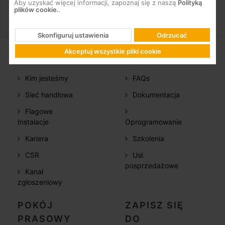
Aby uzyskać więcej informacji, zapoznaj się z naszą
Polityką
plików cookie.
.
Skonfiguruj ustawienia
Odrzucać
Akceptuj wszystkie pliki cookie
FIRMA
WSPARCIE
Kim jesteśmy
FAQs
Sieć handlowa
Dokumentacja
Flagowe
Instalacje
Oprogramowanie
Kariera
Szkolenia
CSR
Usł.
posprzedażowe
Kanał
zgłoszeniowy
POKÓJ
ZAPISZ SIĘ
PRASOWY
DO