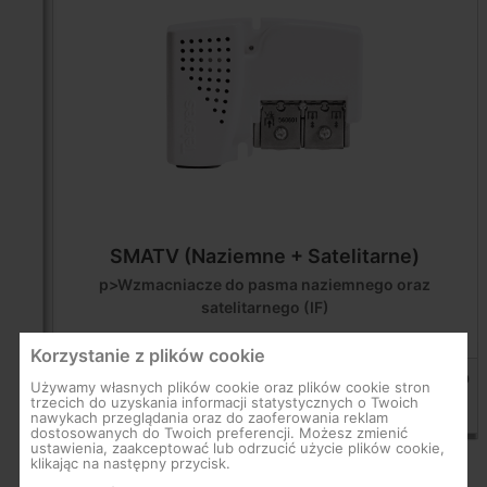
SMATV (Naziemne + Satelitarne)
p>Wzmacniacze do pasma naziemnego oraz
satelitarnego (IF)
Produkty
Korzystanie z plików cookie
Wzmacniacz domowy PicoKom 2 wyjścia: VHF/UHF/IF - LTE700
Używamy własnych plików cookie oraz plików cookie stron
Ready
trzecich do uzyskania informacji statystycznych o Twoich
nawykach przeglądania oraz do zaoferowania reklam
560601
dostosowanych do Twoich preferencji. Możesz zmienić
ustawienia, zaakceptować lub odrzucić użycie plików cookie,
klikając na następny przycisk.