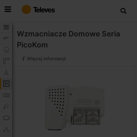
Przejdź
do
treści
Wzmacniacze Domowe
Seria
PicoKom
Więcej informacji