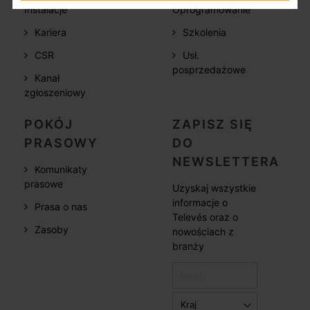
Instalacje
Oprogramowanie
Kariera
Szkolenia
CSR
Usł.
posprzedażowe
Kanał
zgłoszeniowy
POKÓJ
ZAPISZ SIĘ
PRASOWY
DO
NEWSLETTERA
Komunikaty
prasowe
Uzyskaj wszystkie
informacje o
Prasa o nas
Televés oraz o
Zasoby
nowościach z
branży