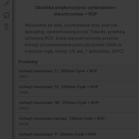
Obróbka antykorozyjna: cynkowanie+
dwuchromian + RCP
Wykonane ze stali, ocynkowane oraz pokryte
specjalną, opatentowaną przez Televés, powłoką
ochronną RCP, która stanowi ochronę przeciw
korozji (przetestowane podczas ponad 500h w
komorze mgły solnej: 5% soli, 1 atmosfera, 35ºC)
Produkty
Uchwyt masztowy "L", 300mm Cynk + RCP
2401
Uchwyt masztowy "U", 500mm Cynk + RCP
2404
Uchwyt masztowy "W", 250mm Cynk + RCP
2403
Uchwyt masztowy kątowy, 128mm Cynk + RCP
2409
Uchwyt masztowy "I", 350mm Cynk + RCP