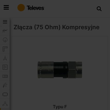
Przejdź
do
treści
Złącza (75 Ohm)
Kompresyjne
Typu F