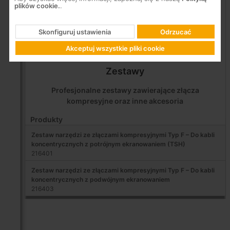
plików cookie.
.
Skonfiguruj ustawienia
Odrzucać
Akceptuj wszystkie pliki cookie
Zestawy
Profesjonalne zestawy zawierające złącza
kompresyjne oraz inne akcesoria
Produkty
Zestaw narzędzi ze złączami kompresyjnymi Typ F – Do kabli
koncentrycznych z potrójnym ekranowaniem (TSH)
216401
Zestaw narzędzi ze złączami kompresyjnymi Typ F – Do kabli
koncentrycznych z podwójnym ekranowaniem
216403