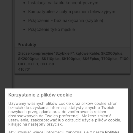
Instalacja na kablu koncentrycznym
Kompatybilne z całym pasmem telewizyjnym
Połączenie F bez nakręcania (szybkie)
Połączenie tylko męskie
Produkty
Złącze kompresyjne "Szybkie F", kątowe Kable: SK2000plus,
SK2003plus, SK110plus, SK100plus, SK6Fplus, T100plus, T100,
CXT, CXT-1, CXT-60
410701
Korzystanie z plików cookie
Używamy własnych plików cookie oraz plików cookie stron
trzecich do uzyskania informacji statystycznych o Twoich
nawykach przeglądania oraz do zaoferowania reklam
dostosowanych do Twoich preferencji. Możesz zmienić
ustawienia, zaakceptować lub odrzucić użycie plików cookie,
klikając na następny przycisk.
Aby uzyskać więcej informacji, zapoznaj się z naszą
Polityką