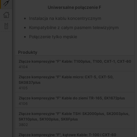
Uniwersalne połączenie F
Instalacja na kablu koncentrycznym
Kompatybilne z całym pasmem telewizyjnym
Połączenie tylko męskie
Produkty
Złącze kompresyjne "F" Kable: T100plus, T100, CXT-1, CXT-60
4104
Złącze kompresyjne "F" Kable micro: CXT-5, CXT-50,
SK0837plus
4105
Złącze kompresyjne "F" Kable do ziemi TR-165, EK1672plus
4106
Złącze kompresyjne "F" Kable TSH: SK2000plus, SK2003plus,
SK110plus, SK100plus, SK6Fplus
3802
Złącze kompresyjne "F", kątowe Kable: T-100 i CXT-60