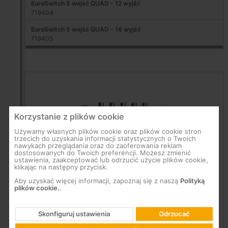
EuroSwitch 5 wejść QUAD - 12 wyjść
719404
EuroSwitch 5 wejść QUAD - 16 wyjść
719405
Korzystanie z plików cookie
Używamy własnych plików cookie oraz plików cookie stron
trzecich do uzyskania informacji statystycznych o Twoich
nawykach przeglądania oraz do zaoferowania reklam
dostosowanych do Twoich preferencji. Możesz zmienić
ustawienia, zaakceptować lub odrzucić użycie plików cookie,
klikając na następny przycisk.
Aby uzyskać więcej informacji, zapoznaj się z naszą
Polityką
plików cookie.
.
Skonfiguruj ustawienia
Odrzucać
Akcesoria