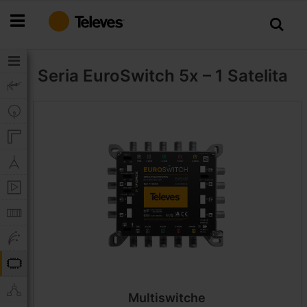
Przejdź
do
treści
Seria EuroSwitch
5x – 1 Satelita
Multiswitche