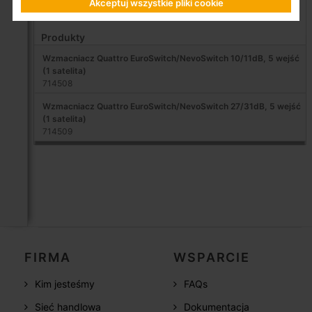
Akceptuj wszystkie pliki cookie
Wzmacniacze do instalacji multiswitchowych
Produkty
Wzmacniacz Quattro EuroSwitch/NevoSwitch 10/11dB, 5 wejść
(1 satelita)
714508
Wzmacniacz Quattro EuroSwitch/NevoSwitch 27/31dB, 5 wejść
(1 satelita)
714509
FIRMA
WSPARCIE
Kim jesteśmy
FAQs
Sieć handlowa
Dokumentacja