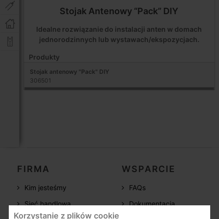
Stojak Antenowy “Pack” DIY
Idealne rozwiązanie do instalacji anten w domach
jednorodzinnych lub wystawach/ekspozycjach.
Produkty
Stojak antenowy "Pack" DIY
306501
FIRMA
WSPARCIE
Kim jesteśmy
FAQs
Sieć handlowa
Dokumentacja
Korzystanie z plików cookie