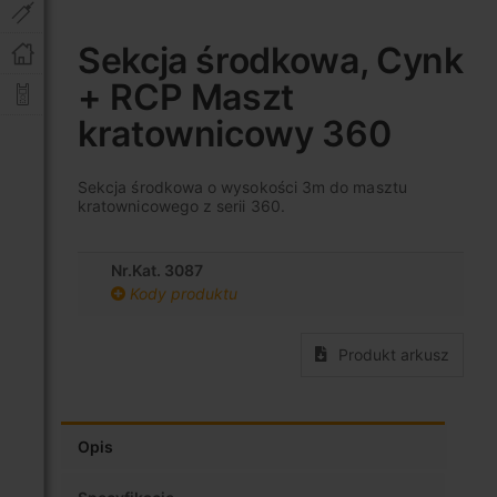
Przejdź
na
Sekcja środkowa, Cynk
początek
+ RCP Maszt
galerii
kratownicowy 360
Sekcja środkowa o wysokości 3m do masztu
kratownicowego z serii 360.
Nr.Kat. 3087
Kody produktu
Produkt arkusz
Opis