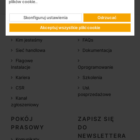
plików cookie.
.
Skonfiguruj ustawienia
Odrzucać
FIRMA
WSPARCIE
Akceptuj wszystkie pliki cookie
Kim jesteśmy
FAQs
Sieć handlowa
Dokumentacja
Flagowe
Instalacje
Oprogramowanie
Kariera
Szkolenia
CSR
Usł.
posprzedażowe
Kanał
zgłoszeniowy
POKÓJ
ZAPISZ SIĘ
PRASOWY
DO
NEWSLETTERA
Komunikaty