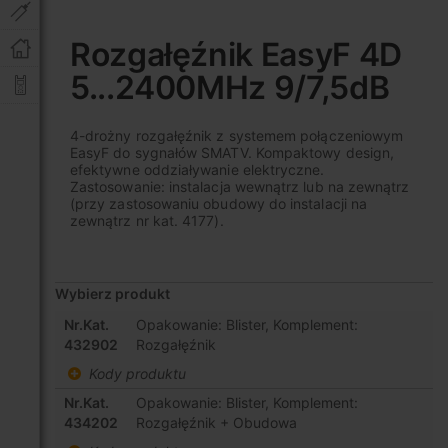
Przejdź
na
Rozgałęźnik EasyF 4D
początek
5...2400MHz 9/7,5dB
galerii
4-drożny rozgałęźnik z systemem połączeniowym
EasyF do sygnałów SMATV. Kompaktowy design,
efektywne oddziaływanie elektryczne.
Zastosowanie: instalacja wewnątrz lub na zewnątrz
(przy zastosowaniu obudowy do instalacji na
zewnątrz nr kat. 4177).
Wybierz produkt
Elementy
Nr.Kat.
Opakowanie: Blister, Komplement:
produktów
432902
Rozgałęźnik
grupowanych
Kody produktu
Nr.Kat.
Opakowanie: Blister, Komplement:
434202
Rozgałęźnik + Obudowa