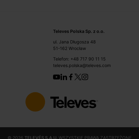
Televes Polska Sp. z o.o.
ul. Jana Długosza 48
51-162 Wrocław
Telefon: +48 717 90 11 15
televes.polska@televes.com
©
2026
TELEVÉS S.A.U.
WSZYSTKIE PRAWA ZASTRZEŻONE