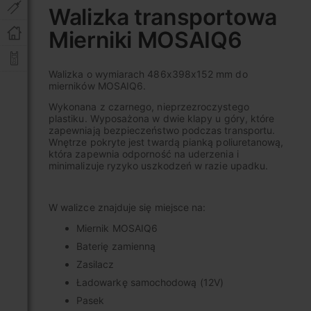
na
Walizka transportowa
początek
Mierniki MOSAIQ6
galerii
Walizka o wymiarach 486x398x152 mm do
mierników MOSAIQ6.
Wykonana z czarnego, nieprzezroczystego
plastiku. Wyposażona w dwie klapy u góry, które
zapewniają bezpieczeństwo podczas transportu.
Wnętrze pokryte jest twardą pianką poliuretanową,
która zapewnia odporność na uderzenia i
minimalizuje ryzyko uszkodzeń w razie upadku.
W walizce znajduje się miejsce na:
Miernik MOSAIQ6
Baterię zamienną
Zasilacz
Ładowarkę samochodową (12V)
Pasek