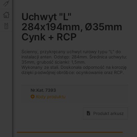
Przejdź
na
Uchwyt "L"
początek
284x194mm, Ø35mm
galerii
Cynk + RCP
Ścienny, przykręcany uchwyt rurowy typu "L" do
instalacji anten. Odstęp: 284mm. Średnica uchwytu:
35mm, grubość ścianki: 1,5mm.
Wykonany ze stali. Doskonała odporność na korozję
dzięki podwójnej obróbce: ocynkowanie oraz RCP.
Nr.Kat. 7393
Kody produktu
Produkt arkusz