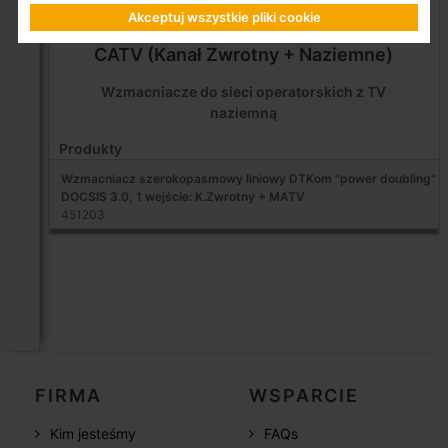
Akceptuj wszystkie pliki cookie
CATV (Kanał Zwrotny + Naziemne)
Wzmacniacze do sieci operatorskich z TV
naziemną
Produkty
Wzmacniacz szerokopasmowy liniowy DTKom "power doubling"
DOCSIS 3.0, 1 wejście: K.Zwrotny + MATV
451203
FIRMA
WSPARCIE
Kim jesteśmy
FAQs