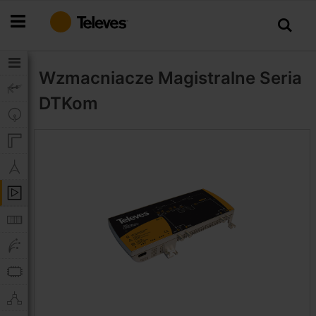
Przejdź
do
treści
Wzmacniacze Magistralne
Seria
DTKom