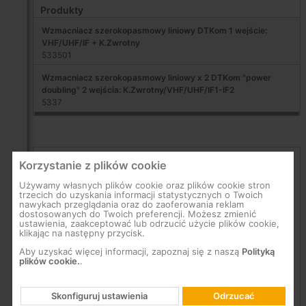
Produkty
Wzmacniacz szerokopasmowy liniowy DTKom 1 wejście:
VHF/UHF/IF + K.Zwrotny
533501
Wzmacniacz szerokopasmowy liniowy x 2 DTKom "power
doubling" 2 wejścia: K.Zwrotny/VHF/UHF/IF1-IF2
5337
Korzystanie z plików cookie
Używamy własnych plików cookie oraz plików cookie stron
trzecich do uzyskania informacji statystycznych o Twoich
nawykach przeglądania oraz do zaoferowania reklam
dostosowanych do Twoich preferencji. Możesz zmienić
ustawienia, zaakceptować lub odrzucić użycie plików cookie,
klikając na następny przycisk.
Aby uzyskać więcej informacji, zapoznaj się z naszą
Polityką
plików cookie.
.
Skonfiguruj ustawienia
Odrzucać