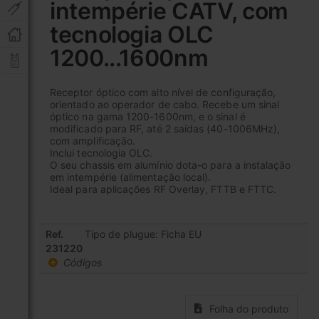
intempérie CATV, com
início
da
tecnologia OLC
Galeria
de
1200...1600nm
imagens
Receptor óptico com alto nível de configuração,
orientado ao operador de cabo. Recebe um sinal
óptico na gama 1200-1600nm, e o sinal é
modificado para RF, até 2 saídas (40-1006MHz),
com amplificação.
Inclui tecnologia OLC.
O seu chassis em alumínio dota-o para a instalação
em intempérie (alimentação local).
Ideal para aplicações RF Overlay, FTTB e FTTC.
Items
Ref.
Tipo de plugue: Ficha EU
de
231220
produto
Códigos
agrupado
Folha do produto