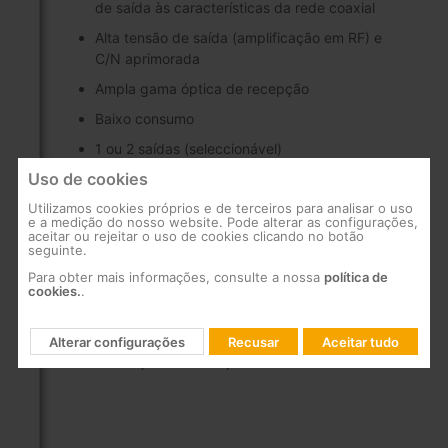
de saída às características da rede coaxial
Alta tensão de saída (amplificação em RF) e
C/N aprimorada
Ampla gama óptica de recepção
Baixo consumo
1 ou 2 saídas (seleccionável)
Uso de cookies
Ponto de teste, que evita o corte de serviço
aos utilizadores durante operações de
Utilizamos cookies próprios e de terceiros para analisar o uso
manutenção
e a medição do nosso website. Pode alterar as configurações,
aceitar ou rejeitar o uso de cookies clicando no botão
seguinte.
Os conectores F são substituíveis por
adaptadores para cabo de 1/2" (ref.4121)
Para obter mais informações, consulte a nossa
política de
cookies.
.
Alimentação local
Conectores ópticos SC/APC e tipo F em RF
Alterar configurações
Recusar
Aceitar tudo
Instalação em intempérie (IP65)