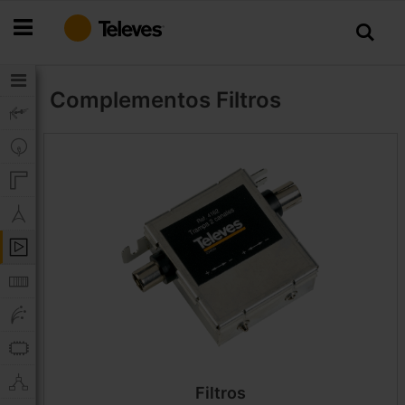
Ir
para
o
Conteúdo
Complementos
Filtros
Filtros