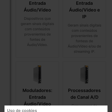
Entrada
Entrada
Áudio/Vídeo
Áudio/Vídeo e
IP
Dispositivos que
geram sinais digitais
Geram sinais digitais
com conteúdos
com conteúdos
provenientes de
provenientes de
fontes de
fontess de
Áudio/Vídeo.
Áudio/Vídeo e/ou de
streaming IP.
Moduladores:
Processadores
Entrada
de Canal A/D
Áudio/Vídeo
Conversores de
Uso de cookies
frequências para