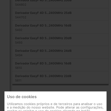
Derivador EasyF 4D 5...2400MHz 20dB
544602
Derivador EasyF 4D 5...2400MHz 25dB
544702
Derivador EasyF 6D 5...2400MHz 16dB
5492
Derivador EasyF 6D 5...2400MHz 20dB
5493
Derivador EasyF 6D 5...2400MHz 24dB
5494
Derivador EasyF 8D 5...2400MHz 16dB
5610
Derivador EasyF 8D 5...2400MHz 22dB
5611
Uso de cookies
Utilizamos cookies próprios e de terceiros para analisar o uso
e a medição do nosso website. Pode alterar as configurações,
aceitar ou rejeitar o uso de cookies clicando no botão