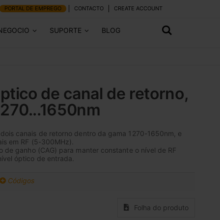
PORTAL DE EMPREGO
CONTACTO
CREATE ACCOUNT
 NEGOCIO
SUPORTE
BLOG
ptico de canal de retorno,
270...1650nm
 dois canais de retorno dentro da gama 1270-1650nm, e
inais em RF (5-300MHz).
co de ganho (CAG) para manter constante o nível de RF
vel óptico de entrada.
Códigos
Folha do produto