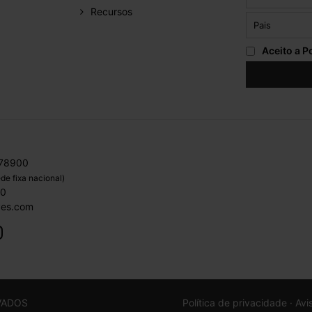
Recursos
Aceito a
Po
 78900
de fixa nacional)
00
ves.com
VADOS
Política de privacidade ·
Avi