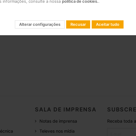
is informações, consulte a nossa
política de cookies.
.
nâmica (-16dBm a 1dBm) que o torna indicado em todo tipo de red
muito baixo ruído que minimizam os efeitos de distorção
os SC/APC e tipo F em RF
Alterar configurações
Recusar
Aceitar tudo
SALA DE IMPRENSA
SUBSCRE
Notas de imprensa
Receba toda a
écnica
Televes nos mídia