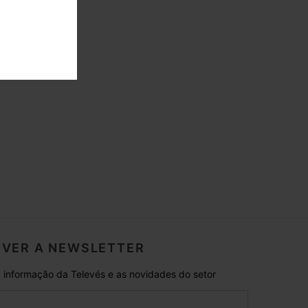
es
VER A NEWSLETTER
 informação da Televés e as novidades do setor