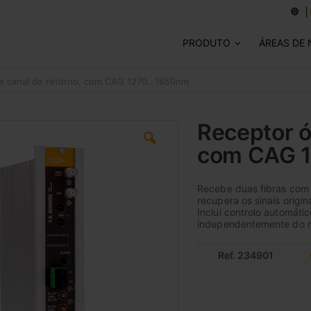
PRODUTO
ÁREAS DE
e canal de retorno, com CAG 1270...1650nm
Receptor ó
com CAG 1
Recebe duas fibras com
recupera os sinais orig
Inclui controlo automáti
independentemente do ní
Ref. 234901