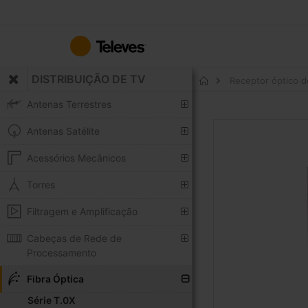
Ir
para
o
Conteúdo
DISTRIBUIÇÃO DE TV
Receptor óptico d
Início
Antenas Terrestres
Saltar
Antenas Satélite
para
o
Acessórios Mecânicos
final
da
Torres
Galeria
Filtragem e Amplificação
de
imagens
Cabeças de Rede de
Processamento
Fibra Óptica
Série T.0X