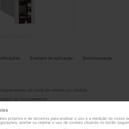
de modificar o produto
cificações
Exemplo de aplicação
Documentação
independentes de canal de retorno por módulo
icador de funcionamento
onstante, independentemente do nível óptico de entrada
kies
otências de entrada
kies próprios e de terceiros para analisar o uso e a medição do nosso 
figurações, aceitar ou rejeitar o uso de cookies clicando no botão seguin
des de alta densidade em passagem de dados e vídeo