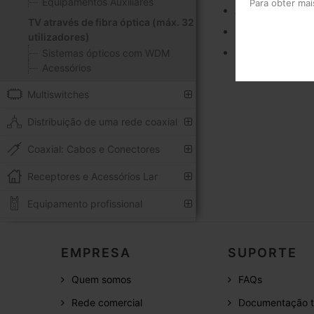
Equipamentos Auxiliares
Para obter ma
Ampla margem di
TV através de fibra óptica (máx. 32
Inclui etapas de 
utilizadores)
Conectores óptic
Sistemas ópticos com WDM
Acessórios
Multiswitches
Distribuição de uma rede coaxial
Coaxial: Cabos e Conectores
Receptores e Acessórios Lar
Equipamento profissional
EMPRESA
SUPORTE
Quem somos
FAQs
Rede comercial
Documentação t