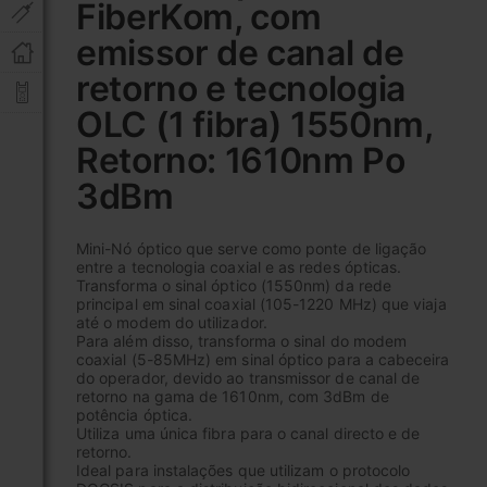
FiberKom, com
início
da
emissor de canal de
Galeria
de
retorno e tecnologia
imagens
OLC (1 fibra) 1550nm,
Retorno: 1610nm Po
3dBm
Mini-Nó óptico que serve como ponte de ligação
entre a tecnologia coaxial e as redes ópticas.
Transforma o sinal óptico (1550nm) da rede
principal em sinal coaxial (105-1220 MHz) que viaja
até o modem do utilizador.
Para além disso, transforma o sinal do modem
coaxial (5-85MHz) em sinal óptico para a cabeceira
do operador, devido ao transmissor de canal de
retorno na gama de 1610nm, com 3dBm de
potência óptica.
Utiliza uma única fibra para o canal directo e de
retorno.
Ideal para instalações que utilizam o protocolo