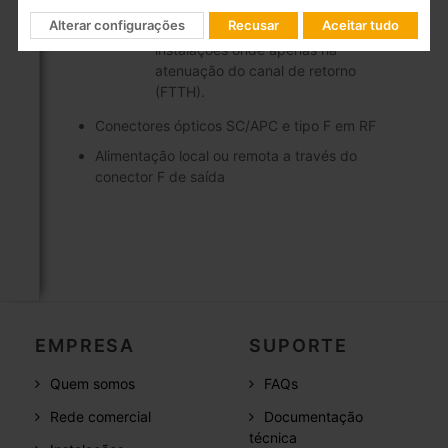
há pacotes que devam transmitir-se,
Alterar configurações
Recusar
Aceitar tudo
é portanto recomendado em
instalações onde apenas há
atenuação do canal de retorno
(FTTH).
Conectores ópticos SC/APC e tipo F em RF
Alimentação local ou remota a través do
conector F de saída
EMPRESA
SUPORTE
Quem somos
FAQs
Rede comercial
Documentação
técnica