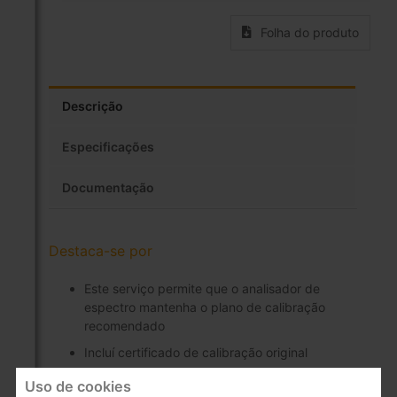
Folha do produto
Descrição
Especificações
Documentação
Destaca-se por
Este serviço permite que o analisador de
espectro mantenha o plano de calibração
recomendado
Incluí certificado de calibração original
Certificação garantida por 1 ano
Uso de cookies