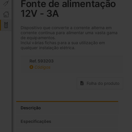
Fonte de alimentação
o
12V - 3A
início
da
Galeria
Dispositivo que converte a corrente alterna em
de
corrente continua para alimentar uma vasta gama
imagens
de equipamentos.
Inclui várias fichas para a sua utilização em
qualquer instalação elétrica.
Ref. 593203
Códigos
Folha do produto
Descrição
Especificações