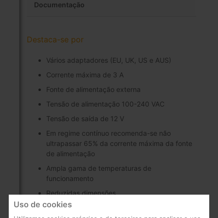
Documentação
Destaca-se por
Vários adaptadores (EU, UK, US e AUS)
Corrente máxima de 3 A
Fonte de alimentação externa
Tensão de alimentação 100-240 VAC
Tensão de saída de 12 V
Em regime contínuo recomenda-se não
ultrapassar 65% da corrente máxima da fonte
de alimentação
Ampla gama de temperaturas de
funcionamento
Reduzidas dimensões
Uso de cookies