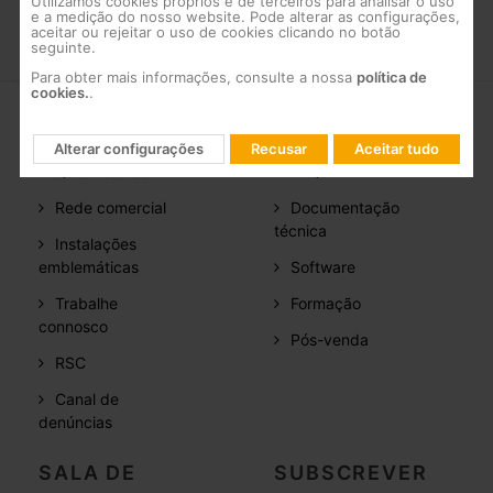
Utilizamos cookies próprios e de terceiros para analisar o uso
e a medição do nosso website. Pode alterar as configurações,
aceitar ou rejeitar o uso de cookies clicando no botão
seguinte.
Para obter mais informações, consulte a nossa
política de
cookies.
.
EMPRESA
SUPORTE
Alterar configurações
Recusar
Aceitar tudo
Quem somos
FAQs
Rede comercial
Documentação
técnica
Instalações
emblemáticas
Software
Trabalhe
Formação
connosco
Pós-venda
RSC
Canal de
denúncias
SALA DE
SUBSCREVER