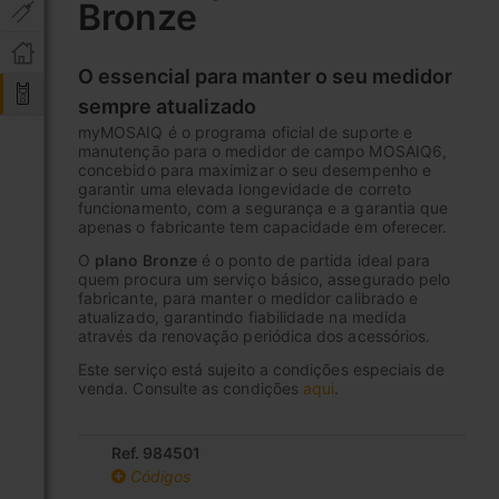
Bronze
início
da
Galeria
O essencial para manter o seu medidor
de
imagens
sempre atualizado
myMOSAIQ é o programa oficial de suporte e
manutenção para o medidor de campo MOSAIQ6,
concebido para maximizar o seu desempenho e
garantir uma elevada longevidade de correto
funcionamento, com a segurança e a garantia que
apenas o fabricante tem capacidade em oferecer.
O
plano Bronze
é o ponto de partida ideal para
quem procura um serviço básico, assegurado pelo
fabricante, para manter o medidor calibrado e
atualizado, garantindo fiabilidade na medida
através da renovação periódica dos acessórios.
Este serviço está sujeito a condições especiais de
venda. Consulte as condições
aqui
.
Ref. 984501
Códigos