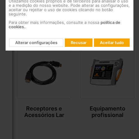
Utilizamos cookies próprios e de terceiros para analisar o uso
e a medição do nosso website. Pode alterar as configurações,
aceitar ou rejeitar o uso de cookies clicando no botão
seguinte.
Distribuição de uma
Coaxial: Cabos e
rede coaxial
Conectores
Para obter mais informações, consulte a nossa
política de
cookies.
.
Alterar configurações
Recusar
Aceitar tudo
Receptores e
Equipamento
Acessórios Lar
profissional