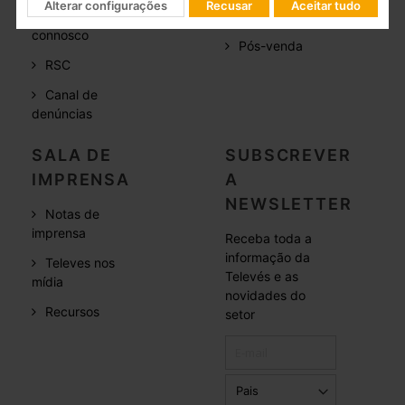
Alterar configurações
Recusar
Aceitar tudo
Trabalhe
Formação
connosco
Pós-venda
RSC
Canal de
denúncias
SALA DE
SUBSCREVER
IMPRENSA
A
NEWSLETTER
Notas de
imprensa
Receba toda a
informação da
Televes nos
Televés e as
mídia
novidades do
Recursos
setor