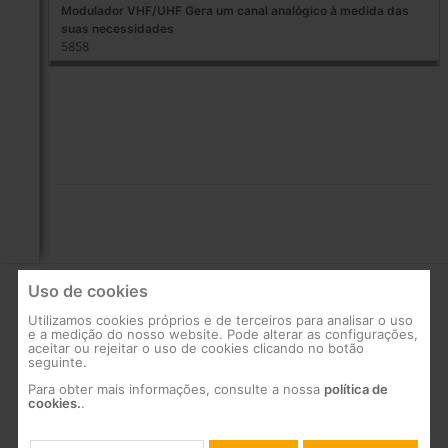
Modulador VHF/UHF Gera um canal analógico à medida das
suas necessidades
5858
Uso de cookies
EMPRESA
SUPORTE
Utilizamos cookies próprios e de terceiros para analisar o uso
e a medição do nosso website. Pode alterar as configurações,
Quem somos
FAQs
aceitar ou rejeitar o uso de cookies clicando no botão
seguinte.
Rede comercial
Documentação
Para obter mais informações, consulte a nossa
política de
técnica
cookies.
.
Instalações
emblemáticas
Software