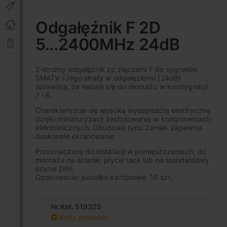
Przejdź
na
Odgałęźnik F 2D
początek
5...2400MHz 24dB
galerii
2-drożny odgałęźnik ze złączami F do sygnałów
SMATV. IJego straty w odgałęzieniu (24dB)
sprawiają, że nadaje się do montażu w kondygnacji
7 i 8.
Charakteryzuje się wysoką wydajnością elektryczną
dzięki miniaturyzacji zastosowanej w komponentach
elektronicznych. Obudowa typu Zamak zapewnia
doskonałe ekranowanie.
Przeznaczony do instalacji w pomieszczeniach, do
montażu na ścianie, płycie rack lub na standardowy
szynie DIN.
Opakowanie: pudełko kartonowe, 10 szt.
Nr.Kat. 519325
Kody produktu