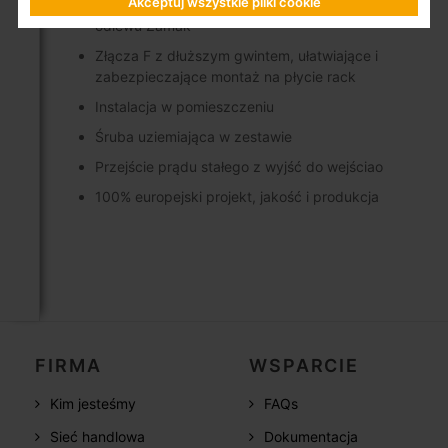
Akceptuj wszystkie pliki cookie
Wysokie ekranowanie (klasa A), wykonane z
odlewu Zamak
Złącza F z dłuższym gwintem, ułatwiające i
zabezpieczające montaż na płycie rack
Instalacja w pomieszczeniu
Śruba uziemiająca w zestawie
Przejście prądu stałego z wyjść do wejściao
100% europejski projekt, jakość i produkcja
FIRMA
WSPARCIE
Kim jesteśmy
FAQs
Sieć handlowa
Dokumentacja