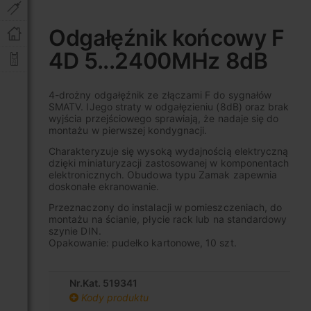
Przejdź
na
Odgałęźnik końcowy F
początek
4D 5...2400MHz 8dB
galerii
4-drożny odgałęźnik ze złączami F do sygnałów
SMATV. IJego straty w odgałęzieniu (8dB) oraz brak
wyjścia przejściowego sprawiają, że nadaje się do
montażu w pierwszej kondygnacji.
Charakteryzuje się wysoką wydajnością elektryczną
dzięki miniaturyzacji zastosowanej w komponentach
elektronicznych. Obudowa typu Zamak zapewnia
doskonałe ekranowanie.
Przeznaczony do instalacji w pomieszczeniach, do
montażu na ścianie, płycie rack lub na standardowy
szynie DIN.
Opakowanie: pudełko kartonowe, 10 szt.
Nr.Kat. 519341
Kody produktu