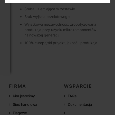
Instalacja w pomieszczeniu
Śruba uziemiająca w zestawie
Brak wyjścia przelotowego
Wyjątkowa niezawodność: zrobotyzowana
produkcja przy użyciu mikrokomponentów
najnowszej generacji
100% europejski projekt, jakość i produkcja
FIRMA
WSPARCIE
Kim jesteśmy
FAQs
Sieć handlowa
Dokumentacja
Flagowe