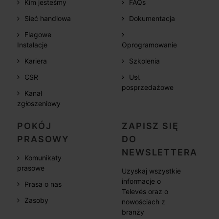
Kim jesteśmy
FAQs
Sieć handlowa
Dokumentacja
Flagowe
Instalacje
Oprogramowanie
Kariera
Szkolenia
CSR
Usł.
posprzedażowe
Kanał
zgłoszeniowy
POKÓJ
ZAPISZ SIĘ
PRASOWY
DO
NEWSLETTERA
Komunikaty
prasowe
Uzyskaj wszystkie
informacje o
Prasa o nas
Televés oraz o
Zasoby
nowościach z
branży