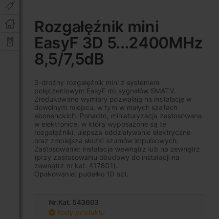
Przejdź
na
Rozgałęźnik mini
początek
EasyF 3D 5...2400MHz
galerii
8,5/7,5dB
3-drożny rozgałęźnik mini z systemem
połączeniowym EasyF do sygnałów SMATV.
Zredukowane wymiary pozwalają na instalację w
dowolnym miejscu, w tym w małych szafach
abonenckich. Ponadto, miniaturyzacja zastosowana
w elektronice, w którą wyposażone są te
rozgałęźniki, ulepsza oddziaływanie elektryczne
oraz zmniejsza skutki szumów impulsowych.
Zastosowanie: instalacja wewnątrz lub na zewnątrz
(przy zastosowaniu obudowy do instalacji na
zewnątrz nr kat. 417801).
Opakowanie: pudełko 10 szt.
Nr.Kat. 543603
Kody produktu