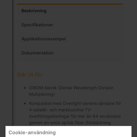
Beskrivning
Specifikationer
Applikationsexempel
Dokumentation
Står Ut För
DWDM-teknik (Dense Wavelength Division
Multiplexing)
Kompatibel med Overlight-seriens sändare för
4-satellit- och markbundna TV-
överföringslösningar för mer än 64 användare
genom en enda optisk fiber (förstärkning
krävs)
Cookie-användning