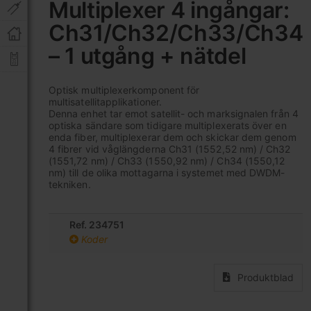
Multiplexer 4 ingångar:
av
bildgalleriet
Ch31/Ch32/Ch33/Ch34
– 1 utgång + nätdel
Optisk multiplexerkomponent för
multisatellitapplikationer.
Denna enhet tar emot satellit- och marksignalen från 4
optiska sändare som tidigare multiplexerats över en
enda fiber, multiplexerar dem och skickar dem genom
4 fibrer vid våglängderna Ch31 (1552,52 nm) / Ch32
(1551,72 nm) / Ch33 (1550,92 nm) / Ch34 (1550,12
nm) till de olika mottagarna i systemet med DWDM-
tekniken.
Ref. 234751
Koder
Produktblad