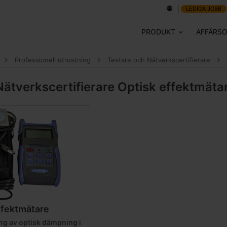
LEDIGA JOBB
PRODUKT
AFFÄRS
Professionell utrustning
Testare och Nätverkscertifierare
Nätverkscertifierare
Optisk effektmäta
ffektmätare
ng av optisk dämpning i