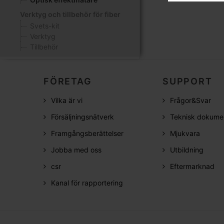
Verktyg och tillbehör för fiber
Svets-kit
Verktyg
Tillbehör
FÖRETAG
SUPPORT
Vilka är vi
Frågor&Svar
Försäljningsnätverk
Teknisk dokume
Framgångsberättelser
Mjukvara
Jobba med oss
Utbildning
csr
Eftermarknad
Kanal för rapportering