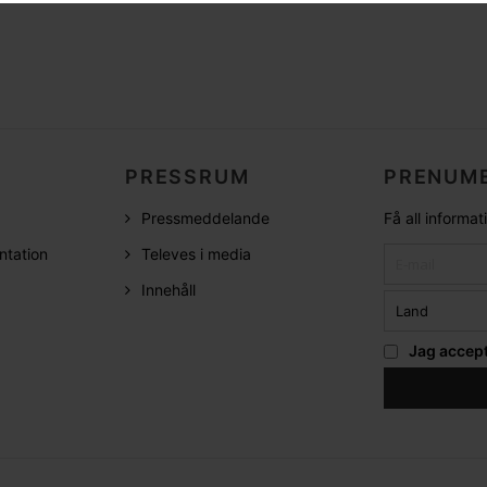
PRESSRUM
PRENUME
Pressmeddelande
Få all informa
ntation
Televes i media
Innehåll
Jag accep