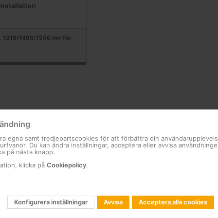
installation
, 1310/1490/1550 nm För
ändning
ra egna samt tredjepartscookies för att förbättra din användarupplevel
 surfvanor. Du kan ändra inställningar, acceptera eller avvisa användning
ka på nästa knapp.
ation, klicka på
Cookiepolicy
.
Konfigurera inställningar
Avvisa
Acceptera alla cookies