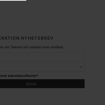
RATION NYHETSBREV
tion om Televes och nyheter inom området
terar
sekretessvilkoren
*