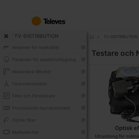
Hoppa
till
innehållet
TV-DISTRIBUTION
TV-DISTRIBUTION
Hem
Antenner för marknätet
Testare och 
Paraboler för satellitmottagning
Mekaniska tillbehör
Fackverksmaster
Filter och Förstärkare
Processande huvudcentraler
Optisk fiber
Optisk e
Multiswitchar
Utrustning för mätni