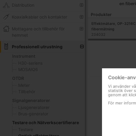
en fiber
Distribution
Produkter
Koaxialkablar och kontakter
Effektmätare, OP-3216C
Mottagare och tillbehör för
fibermätning
234032
hemmet
Professionell utrustning
Instrument
H30-seriens
MOSAIQ6
Cookie-anv
OTDR
Meter
Vi använder vå
statistik över
Tillbehör
genom att klic
Signalgeneratorer
För mer inform
Ljusgeneratorer
Brus-generator
Testare och Nätverkscertifierare
Testare
Optisk effektmätare