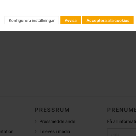
Konfigurera inställningar
Avvisa
Acceptera alla cookies
PRESSRUM
PRENUME
Pressmeddelande
Få all informa
ntation
Televes i media