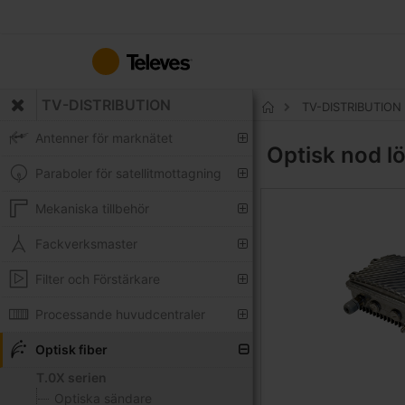
Hoppa
till
innehållet
TV-DISTRIBUTION
TV-DISTRIBUTION
Hem
Antenner för marknätet
Optisk nod l
Paraboler för satellitmottagning
Mekaniska tillbehör
Fackverksmaster
Filter och Förstärkare
Processande huvudcentraler
Optisk fiber
T.0X serien
Optiska sändare