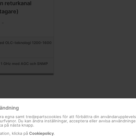
n returkanal
tagare)
-
ed OLC-teknologi 1200-1600
 1 GHz med AGC och SNMP
ändning
ra egna samt tredjepartscookies för att förbättra din användarupplevel
 surfvanor. Du kan ändra inställningar, acceptera eller avvisa användning
ka på nästa knapp.
ation, klicka på
Cookiepolicy
.