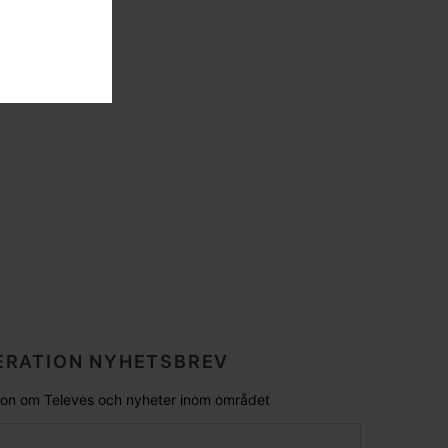
RATION NYHETSBREV
tion om Televes och nyheter inom området