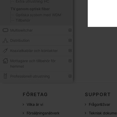
Extra utrustning HC
TV genom optisk fiber
Optiska system med WDM
Tillbehör
Multiswitchar
Distribution
Koaxialkablar och kontakter
Mottagare och tillbehör för
hemmet
Professionell utrustning
FÖRETAG
SUPPORT
Vilka är vi
Frågor&Svar
Försäljningsnätverk
Teknisk dokume