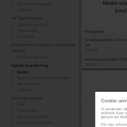
Noder uta
Optiska mottagare
Tillbehör
(mot
19" Rack Format
Optiska sändare
Förstärkare
Produkter
Fördelare
Utomhusnod för CATV m
Fristående installation (FiberKom
nm
231220
serien)
Optiska sändare
Inomhusnod 2108G FTTB
239101
Optisk nod lösning
Noder
Mini-noder (FiberKom serien)
Mikro-noder
Tillbehör
Overlight serien
Cookie-anv
LNB
Vi använder vå
Förstärkare
statistik över
Optiska sändare
genom att klic
Optiska mottagare
För mer inform