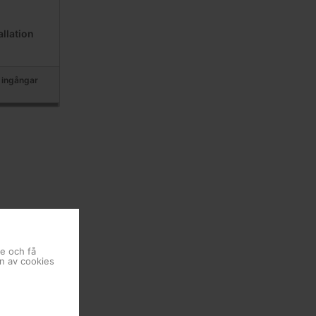
allation
 ingångar
se och få
en av cookies