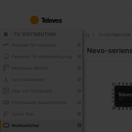
Hoppa
till
innehållet
TV-DISTRIBUTION
TV-DISTRIBUTION
Hem
Antenner för marknätet
Nevo-serien
Paraboler för satellitmottagning
Mekaniska tillbehör
Fackverksmaster
Filter och Förstärkare
Processande huvudcentraler
Optisk fiber
Multiswitchar