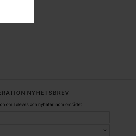
RATION NYHETSBREV
tion om Televes och nyheter inom området