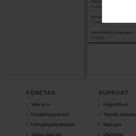
NevoSwitch 9 ingångar -
714603
NevoSwitch 9 ingångar -
714604
NevoSwitch 9 ingångar -
714605
FÖRETAG
SUPPORT
Vilka är vi
Frågor&Svar
Försäljningsnätverk
Teknisk dokume
Framgångsberättelser
Mjukvara
Jobba med oss
Utbildning