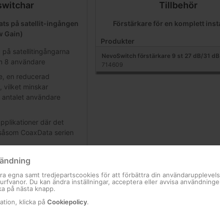
switchar
Tillbehör
ts på satellit-ingången
Förstärkare för en komplett inst
w Gain)
Produkter
på satellitingångarna
NevoSwitch förstärkare 9 st 27 dB/31 dB
om 8 användare
714609
 en reducerad
, vilket minskar
 antalet användare
plikationer där det
 såsom CoaxData serien
ändning
ar - 8 utgångar
ra egna samt tredjepartscookies för att förbättra din användarupplevel
 surfvanor. Du kan ändra inställningar, acceptera eller avvisa användning
ka på nästa knapp.
 12 utgångar
ation, klicka på
Cookiepolicy
.