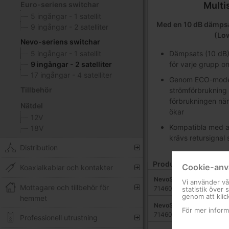
Multi
Euro-seriens switchar
5 ingångar - 1 satellit
Med en 10 dB dämpsa
9 ingångar - 2 satelliter
(Lo
Nevo-seriens switchar
Dämpsats (10 dB) 
5 ingångar - 1 satellit
för varje grupp 
9 ingångar - 2 satelliter
17 ingångar - 4 satelliter
Genom ECO-mode,
Tillbehör
strömförbrukning 
förbrukningen när
Nätdel
ökar
12V
Kompatibla med ap
18V
krävs retursignal
Distribution
Produkter
Cookie-anv
Koaxialkablar och kontakter
NevoSwitch med 9 ingång
Vi använder vå
Mottagare och tillbehör för
714601
statistik över
genom att klic
hemmet
NevoSwitch 9 ingångar -
För mer inform
714602
Professionell utrustning