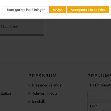
 16 utgångar
Konfigurera inställningar
Avvisa
Acceptera alla cookies
 24 utgångar
 32 utgångar
PRESSRUM
PRENUME
Pressmeddelande
Få all informa
ntation
Televes i media
Innehåll