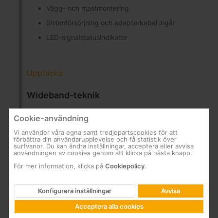
Vägg- och mastmontering
Strömförsörjning och adapterkabel ingår
LED-signalstatusindikator
Upptäcka
Wideband-teknik
Wideband (även känt som Fullband) avser en
Cookie-användning
bredbandsöverföringsteknik som använder ett brett
Vi använder våra egna samt tredjepartscookies för att
spektrum av frekvenser där en betydande del av,
förbättra din användarupplevelse och få statistik över
eller hela frekvensspektrumet, är tillgängligt för
surfvanor. Du kan ändra inställningar, acceptera eller avvisa
användningen av cookies genom att klicka på nästa knapp.
användarna. Tekniken kan användas i
fiberinstallationer där långa kabeldragningar krävs,
För mer information, klicka på
Cookiepolicy
.
eller i koaxiala system i kombination med
multiswitchar som är anpassade till denna teknik.
Konfigurera inställningar
Avvisa
Med Wideband-teknik tar ett LNB emot en komplett
Acceptera alla cookies
satellitsignal och distribuerar den genom 2