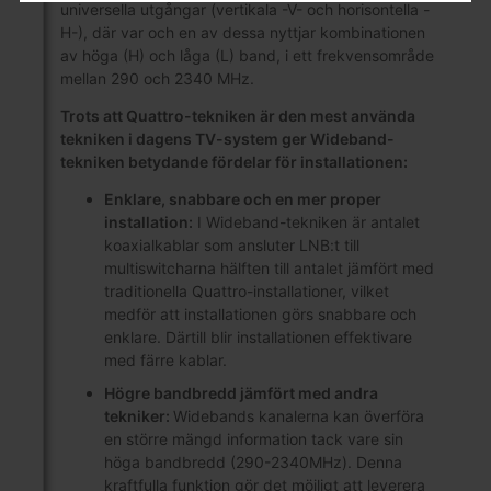
universella utgångar (vertikala -V- och horisontella -
H-), där var och en av dessa nyttjar kombinationen
av höga (H) och låga (L) band, i ett frekvensområde
mellan 290 och 2340 MHz.
Trots att Quattro-tekniken är den mest använda
tekniken i dagens TV-system ger Wideband-
tekniken betydande fördelar för installationen:
Enklare, snabbare och en mer proper
installation:
I Wideband-tekniken är antalet
koaxialkablar som ansluter LNB:t till
multiswitcharna hälften till antalet jämfört med
traditionella Quattro-installationer, vilket
medför att installationen görs snabbare och
enklare. Därtill blir installationen effektivare
med färre kablar.
Högre bandbredd jämfört med andra
tekniker:
Widebands kanalerna kan överföra
en större mängd information tack vare sin
höga bandbredd (290-2340MHz). Denna
kraftfulla funktion gör det möjligt att leverera