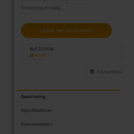
Förstärking är möjlig.
Ladda ner broschyren
Ref. 237516
Koder
Produktblad
Beskrivning
Specifikationer
Dokumentation