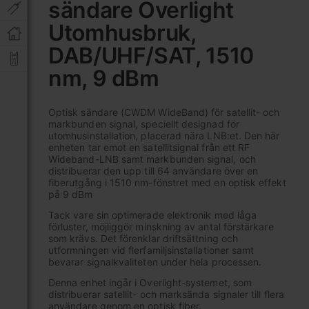
sändare Overlight
av
bildgalleriet
Utomhusbruk,
DAB/UHF/SAT, 1510
nm, 9 dBm
Optisk sändare (CWDM WideBand) för satellit- och
markbunden signal, speciellt designad för
utomhusinstallation, placerad nära LNB:et. Den här
enheten tar emot en satellitsignal från ett RF
Wideband-LNB samt markbunden signal, och
distribuerar den upp till 64 användare över en
fiberutgång i 1510 nm-fönstret med en optisk effekt
på 9 dBm
Tack vare sin optimerade elektronik med låga
förluster, möjliggör minskning av antal förstärkare
som krävs. Det förenklar driftsättning och
utformningen vid flerfamiljsinstallationer samt
bevarar signalkvaliteten under hela processen.
Denna enhet ingår i Overlight-systemet, som
distribuerar satellit- och marksända signaler till flera
användare genom en optisk fiber.