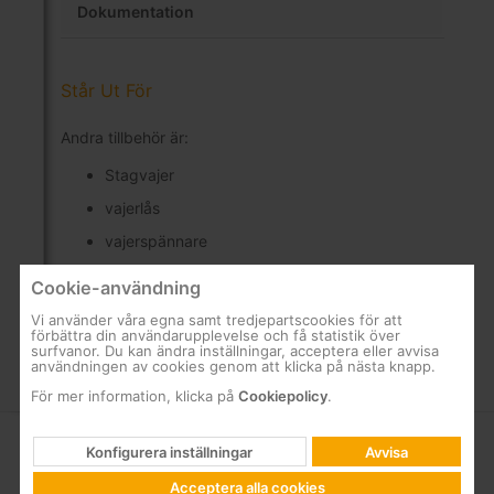
Dokumentation
Står Ut För
Andra tillbehör är:
Stagvajer
vajerlås
vajerspännare
ögleskruvför fastsättning i tak eller annan yta
Cookie-användning
Vi använder våra egna samt tredjepartscookies för att
förbättra din användarupplevelse och få statistik över
surfvanor. Du kan ändra inställningar, acceptera eller avvisa
användningen av cookies genom att klicka på nästa knapp.
För mer information, klicka på
Cookiepolicy
.
Konfigurera inställningar
Avvisa
FÖRETAG
SUPPORT
Acceptera alla cookies