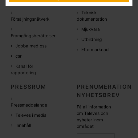
Vilka är vi
Frågor&Svar
Teknisk
Försäljningsnätverk
dokumentation
Mjukvara
Framgångsberättelser
Utbildning
Jobba med oss
Eftermarknad
csr
Kanal för
rapportering
PRESSRUM
PRENUMERATION
NYHETSBREV
Pressmeddelande
Få all information
om Televes och
Televes i media
nyheter inom
Innehåll
området