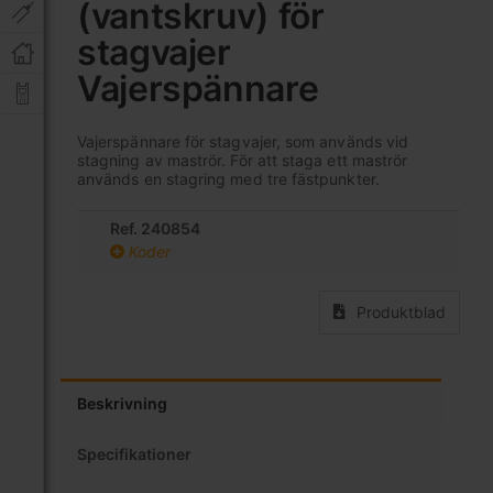
(vantskruv) för
av
bildgalleriet
stagvajer
Vajerspännare
Vajerspännare för stagvajer, som används vid
stagning av maströr. För att staga ett maströr
används en stagring med tre fästpunkter.
Ref. 240854
Koder
Produktblad
Beskrivning
Specifikationer