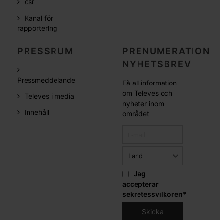
csr
Kanal för
rapportering
PRESSRUM
PRENUMERATION
NYHETSBREV
Pressmeddelande
Få all information
om Televes och
Televes i media
nyheter inom
Innehåll
området
Jag
accepterar
sekretessvilkoren
*