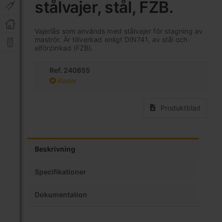
stålvajer, stål, FZB.
av
bildgalleriet
Vajerlås som används med stålvajer för stagning av
maströr. Är tillverkad enligt DIN741, av stål och
elförzinkad (FZB).
Ref. 240855
Koder
Produktblad
Beskrivning
Specifikationer
Dokumentation