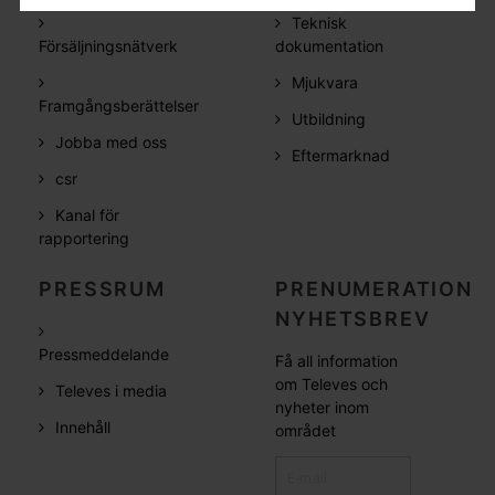
Teknisk
Försäljningsnätverk
dokumentation
Mjukvara
Framgångsberättelser
Utbildning
Jobba med oss
Eftermarknad
csr
Kanal för
rapportering
PRESSRUM
PRENUMERATION
NYHETSBREV
Pressmeddelande
Få all information
om Televes och
Televes i media
nyheter inom
Innehåll
området