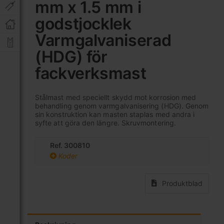
mm x 1.5 mm i
av
bildgalleriet
godstjocklek
Varmgalvaniserad
(HDG) för
fackverksmast
Stålmast med speciellt skydd mot korrosion med
behandling genom varmgalvanisering (HDG). Genom
sin konstruktion kan masten staplas med andra i
syfte att göra den längre. Skruvmontering.
Ref. 300810
Koder
Produktblad