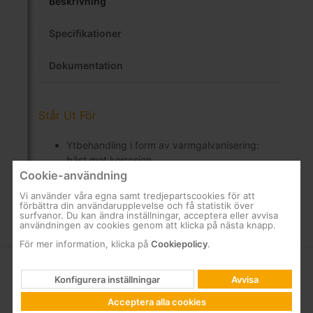
Beskrivning
Specifikationer
Dokumentation
Står Ut För
Ytbehandling i form av varmgalvanisering:
bäst mot korrosion
Cookie-användning
Vi använder våra egna samt tredjepartscookies för att
förbättra din användarupplevelse och få statistik över
surfvanor. Du kan ändra inställningar, acceptera eller avvisa
användningen av cookies genom att klicka på nästa knapp.
För mer information, klicka på
Cookiepolicy
.
FÖRETAG
SUPPORT
Konfigurera inställningar
Avvisa
Acceptera alla cookies
Vilka är vi
Frågor&Svar