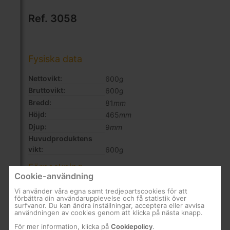
Ref. 3058
Fysiska data
Nettovikt:
600
g
Bruttovikt:
600
g
Bredd:
81
mm
Höjd:
465
mm
Djup:
9
mm
Huvudproduktens
vikt:
600
g
Förpackning
Cookie-användning
Bitar
20 st.
Vi använder våra egna samt tredjepartscookies för att
förbättra din användarupplevelse och få statistik över
surfvanor. Du kan ändra inställningar, acceptera eller avvisa
användningen av cookies genom att klicka på nästa knapp.
För mer information, klicka på
Cookiepolicy
.