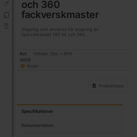
och 360
av
bildgalleriet
fackverskmaster
Stagring som används för stagning av
fackverksmast 180 SE och 360 .
Grupperade
Ref.
Ytfinish: Zinc + RPR
produktartiklar
3058
Koder
Produktblad
Specifikationer
Dokumentation