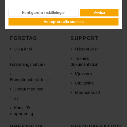
Konfigurera inställningar
Avvisa
Acceptera alla cookies
FÖRETAG
SUPPORT
Vilka är vi
Frågor&Svar
Teknisk
Försäljningsnätverk
dokumentation
Mjukvara
Framgångsberättelser
Utbildning
Jobba med oss
Eftermarknad
csr
Kanal för
rapportering
PRESSRUM
PRENUMERATION