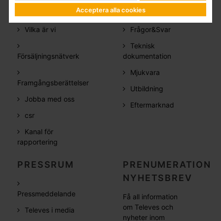
FÖRETAG
SUPPORT
Acceptera alla cookies
Vilka är vi
Frågor&Svar
Teknisk
Försäljningsnätverk
dokumentation
Mjukvara
Framgångsberättelser
Utbildning
Jobba med oss
Eftermarknad
csr
Kanal för
rapportering
PRESSRUM
PRENUMERATION
NYHETSBREV
Pressmeddelande
Få all information
om Televes och
Televes i media
nyheter inom