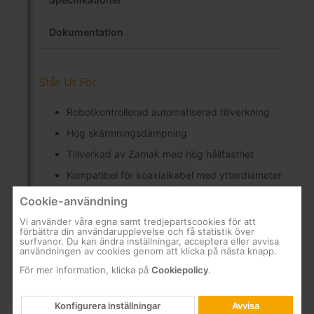
Dokumentation
Står Ut För
Robotkontrollerad automatiserad tillverkning
Hög skärmningsdämpning
Tillverkad av Zamak med hög hållfasthet
Kompatibel för koaxialkabel med ytterdiameter
mellan 4.3 till 6,9 mm (Ø 4.3-6,9 mm)
Cookie-användning
Med klämma
Vi använder våra egna samt tredjepartscookies för att
förbättra din användarupplevelse och få statistik över
surfvanor. Du kan ändra inställningar, acceptera eller avvisa
användningen av cookies genom att klicka på nästa knapp.
För mer information, klicka på
Cookiepolicy
.
Konfigurera inställningar
Avvisa