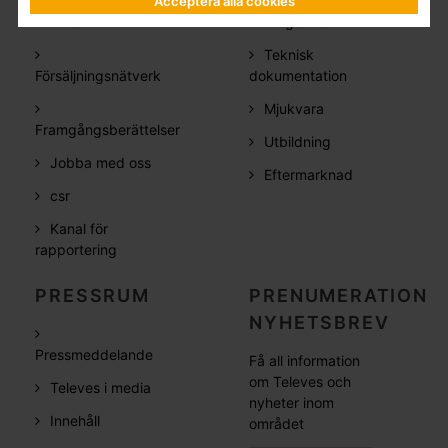
Acceptera alla cookies
Vilka är vi
Frågor&Svar
Teknisk
Försäljningsnätverk
dokumentation
Mjukvara
Framgångsberättelser
Utbildning
Jobba med oss
Eftermarknad
csr
Kanal för
rapportering
PRESSRUM
PRENUMERATION
NYHETSBREV
Pressmeddelande
Få all information
om Televes och
Televes i media
nyheter inom
Innehåll
området