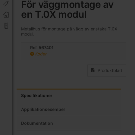
För väggmontage av
av
bildgalleriet
en T.0X modul
Metallhus för montage på vägg av enstaka T.0X
modul.
Ref. 567401
Koder
Produktblad
Specifikationer
Applikationsexempel
Dokumentation