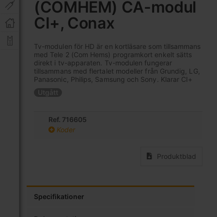
(COMHEM) CA-modul
av
bildgalleriet
CI+, Conax
Tv-modulen för HD är en kortläsare som tillsammans
med Tele 2 (Com Hems) programkort enkelt sätts
direkt i tv-apparaten. Tv-modulen fungerar
tillsammans med flertalet modeller från Grundig, LG,
Panasonic, Philips, Samsung och Sony. Klarar CI+
Utgått
Ref. 716605
Koder
Produktblad
Specifikationer