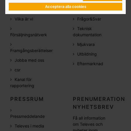
Acceptera alla cookies
FÖRETAG
SUPPORT
Vilka är vi
Frågor&Svar
Teknisk
Försäljningsnätverk
dokumentation
Mjukvara
Framgångsberättelser
Utbildning
Jobba med oss
Eftermarknad
csr
Kanal för
rapportering
PRESSRUM
PRENUMERATION
NYHETSBREV
Pressmeddelande
Få all information
om Televes och
Televes i media
nyheter inom