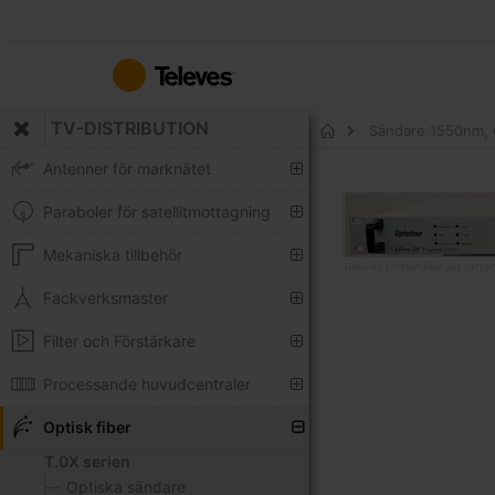
Hoppa
till
innehållet
TV-DISTRIBUTION
Sändare 1550nm, 
Hem
Antenner för marknätet
Hoppa
Paraboler för satellitmottagning
till
slutet
Mekaniska tillbehör
Televes förbehåller sig rätt
av
bildgalleriet
Fackverksmaster
Hoppa
till
Filter och Förstärkare
början
av
Processande huvudcentraler
bildgalleriet
Optisk fiber
T.0X serien
Optiska sändare