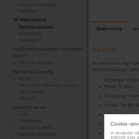
Optiska mottagare
Tillbehör
19" Rack Format
Optiska sändare
Beskrivning
Spe
Förstärkare
Fördelare
Fristående installation (FiberKom
Står Ut För
serien)
Optiska sändare
En automatisk utgångsko
maximal livslängd. Sam
Optisk nod lösning
Noder
Våglängd: 1550 
Mini-noder (FiberKom serien)
Effekt: 6 dBm
Mikro-noder
HF-ingång: F-ho
Tillbehör
In-nivå: 78-88 
Overlight serien
LNB
Frekvensgång: <
Förstärkare
Cookie-anv
Systemparametrar
Optiska sändare
Vi använder vå
CTB <-65 dB
Optiska mottagare
statistik över