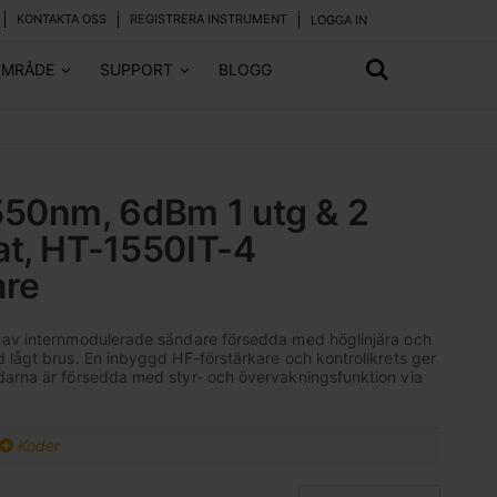
KONTAKTA OSS
REGISTRERA INSTRUMENT
LOGGA IN
OMRÅDE
SUPPORT
BLOGG
550nm, 6dBm 1 utg & 2
at, HT-1550IT-4
are
 av internmodulerade sändare försedda med höglinjära och
 lågt brus. En inbyggd HF-förstärkare och kontrollkrets ger
darna är försedda med styr- och övervakningsfunktion via
Koder