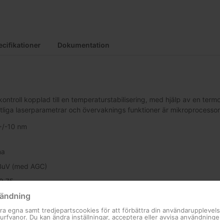
cifikationer
Dokumentation
ntroll kopplad till en temperaturstabilisering, med hjälp av en term
tliga laserparametrar och övervaknings funktioner är mikroprocessor 
+/-10 nm
na
dBuV (med AGC)
0,75
ändning
 (vid 59 PAL-D kanaler)
ra egna samt tredjepartscookies för att förbättra din användarupplevel
 surfvanor. Du kan ändra inställningar, acceptera eller avvisa användning