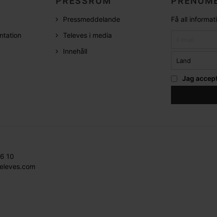
PRESSRUM
PRENUME
Pressmeddelande
Få all informa
ntation
Televes i media
Innehåll
Jag accep
36 10
televes.com