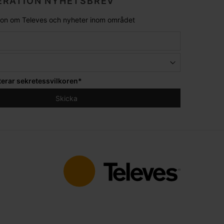
RATION NYHETSBREV
tion om Televes och nyheter inom området
terar
sekretessvilkoren
*