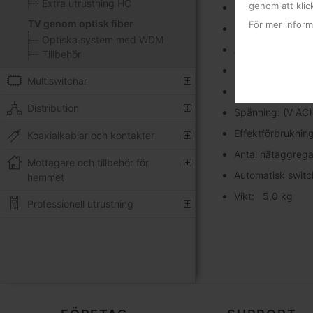
Extra utrustning HC
genom att klic
CSO: <-60 dB
TV genom optisk fiber
För mer inform
CNR: >51 dB
Optiska system med WDM
Antal utgångar: 1
Tillbehör
Kontakter: SC/A
Multiswitchar
Management inte
Distribution
Spänning: (V AC
Effektförbrukni
Koaxialkablar och kontakter
Antal nätaggrega
Mottagare och tillbehör för
Automatisk switc
hemmet
Vikt: 5,0 kg
Professionell utrustning