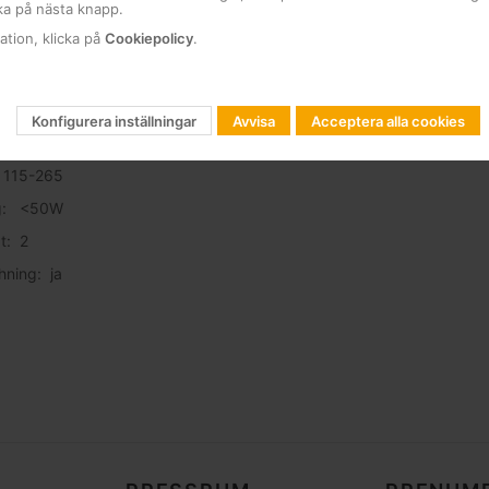
ka på nästa knapp.
ation, klicka på
Cookiepolicy
.
PC
Konfigurera inställningar
Avvisa
Acceptera alla cookies
rface: Ja (RJ-45, RS232) SNMP
) 115-265
ng: <50W
t: 2
hning: ja