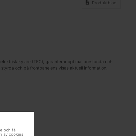
Produktblad
oelektrisk kylare (TEC), garanterar optimal prestanda och
styrda och på frontpanelens visas aktuell information.
se och få
en av cookies