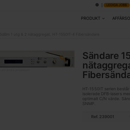
LEDIGA JOBB
PRODUKT
AFFÄRS
6dBm 1 utg & 2 nätaggregat, HT-1550IT-4 Fibersändare
Sändare 1
nätaggreg
en att ändra produkten
Fibersänd
HT-1550IT serien består
isolerade DFB-lasers med
optimalt C/N värde. Sän
SNMP.
Ref. 239001