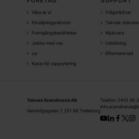
FÖRETAG
SUPPORT
Vilka är vi
Frågor&Svar
Försäljningsnätverk
Teknisk dokume
Framgångsberättelser
Mjukvara
Jobba med oss
Utbildning
csr
Eftermarknad
Kanal för rapportering
Televes Scandinavia AB
Telefon: 0410 36 
info.scandinavia@
Vannhögsgatan 7, 231 66 Trelleborg