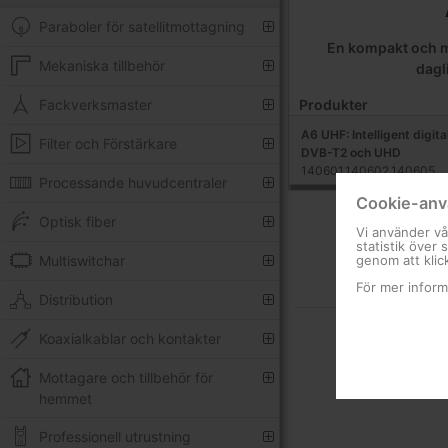
Paraboler för satellitmottagning
En kompakt och m
Mekaniska tillbehör
dagl
Produkter
Fackverksmaster
A6 UHF: Intelligent digit
Filter och Förstärkare
DVB-T2 och UHD
140601,140602,140605
Processande huvudcentraler
Cookie-anv
Optisk fiber
Vi använder vå
statistik över
Multiswitchar
genom att klic
För mer inform
Distribution
Koaxialkablar och kontakter
Mottagare och tillbehör för
hemmet
Professionell utrustning