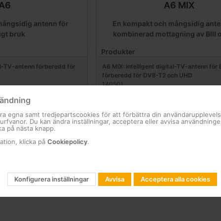
A6
A6 MIX
ångsidig antenn för
En kompakt och mångsidig ant
igt bruk
kombinerad mottagning av BIII 
Produkter
al-TV-antenn förberedd för
A6 MIX: Intelligent digital-TV-antenn för 
förberedd för DVB-T2 och UHD
140501
ändning
ra egna samt tredjepartscookies för att förbättra din användarupplevel
 surfvanor. Du kan ändra inställningar, acceptera eller avvisa användning
ka på nästa knapp.
ation, klicka på
Cookiepolicy
.
Konfigurera inställningar
Avvisa
Acceptera alla cookies