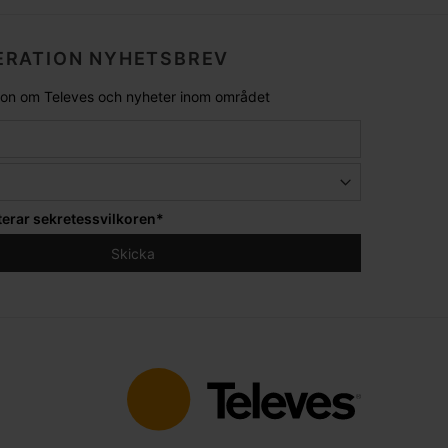
RATION NYHETSBREV
tion om Televes och nyheter inom området
terar
sekretessvilkoren
*