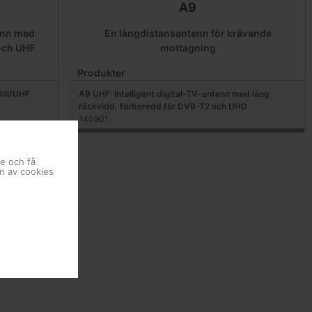
A9
enn med
En långdistansantenn för krävande
och UHF
mottagning
Produkter
BIII/UHF
A9 UHF: Intelligent digital-TV-antenn med lång
räckvidd, förberedd för DVB-T2 och UHD
140901
se och få
en av cookies