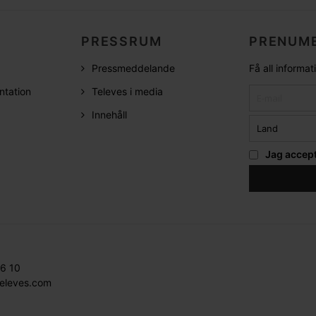
PRESSRUM
PRENUME
Pressmeddelande
Få all informa
ntation
Televes i media
Innehåll
Jag accep
36 10
televes.com