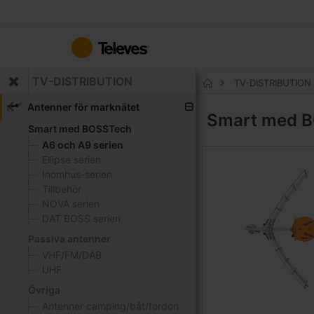
Hoppa
till
innehållet
TV-DISTRIBUTION
TV-DISTRIBUTION
Hem
Antenner för marknätet
Smart med 
Smart med BOSSTech
A6 och A9 serien
Ellipse serien
Inomhus-serien
Tillbehör
NOVA serien
DAT BOSS serien
Passiva antenner
VHF/FM/DAB
UHF
Övriga
Antenner camping/båt/fordon