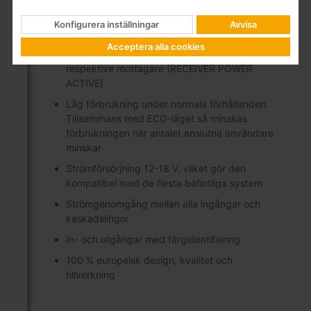
användare
Konfigurera inställningar
Avvisa
Flera strömförsörjningsalternativ: Från
strömförsörjningen, via genomgången från
Acceptera alla cookies
satellit (ingångar/utgångar) eller direkt från
respektive mottagare (RECEIVER POWER
ACTIVE)
Låg förbrukning under normala förhållanden.
Tillsammans med ECO-läget så minskas
förbrukningen när antalet anslutna användare
minskar
Strömförsörjning 12-18 V, vilket gör den
kompatibel med de flesta befintliga system
Strömgenomgång mellan alla ingångar och
kaskadslingor
In- och utgångar med färgidentifiering
100 % europeisk design, kvalitet och
tillverkning