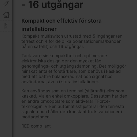
- 16 utgångar
av
bildgalleriet
Kompakt och effektiv för stora
installationer
Kompakt multiswitch utrustad med 5 ingångar (en
terrest och 4 för de olika polarisationerna/banden
på en satellit) och 16 utgångar.
Tack vare sin kompakthet och optimerade
elektroniska design ger den mycket låg
genomgångs- och utgångsdämpning. Det möjliggör
minskat antalet förstärkare, som behövs i kaskad
med ett bättre balanserad nät och signal hos
användarna, även i stora installationer.
Kan användas som en terminal (stjärnnät) eller som
kaskad, via en enkel omkopplare. Dessutom har den
en andra omkopplare som aktiverar TForce-
teknologin, vilken automatiskt justerar den terresta
signalen och håller den konstant trots variationer i
mottagningen.
RED compliant