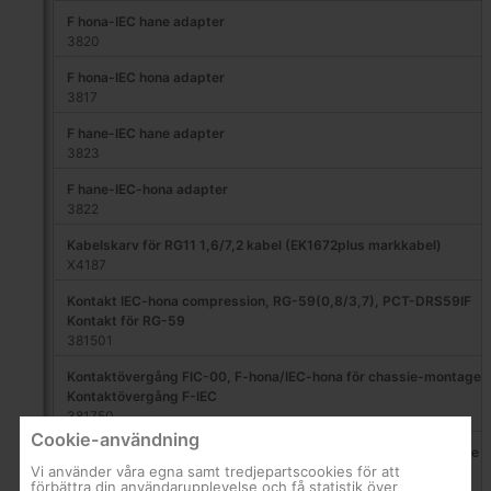
F hona-IEC hane adapter
3820
F hona-IEC hona adapter
3817
F hane-IEC hane adapter
3823
F hane-IEC-hona adapter
3822
Kabelskarv för RG11 1,6/7,2 kabel (EK1672plus markkabel)
X4187
Kontakt IEC-hona compression, RG-59(0,8/3,7), PCT-DRS59IF
Kontakt för RG-59
381501
Kontaktövergång FIC-00, F-hona/IEC-hona för chassie-montage
Kontaktövergång F-IEC
381750
Cookie-användning
Kontaktövergång FIC-01, F-hona/IEC-hane för chassie-montage
Vi använder våra egna samt tredjepartscookies för att
Kontaktövergång
förbättra din användarupplevelse och få statistik över