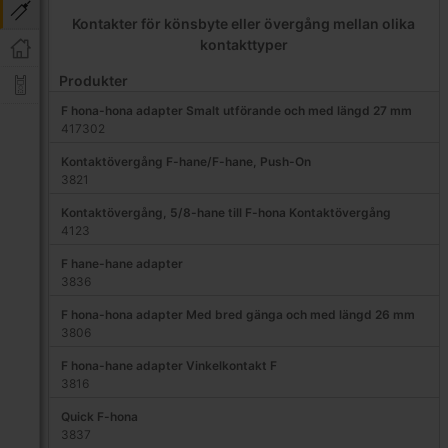
Kontakter för könsbyte eller övergång mellan olika
kontakttyper
Produkter
F hona-hona adapter Smalt utförande och med längd 27 mm
417302
Kontaktövergång F-hane/F-hane, Push-On
3821
Kontaktövergång, 5/8-hane till F-hona Kontaktövergång
4123
F hane-hane adapter
3836
F hona-hona adapter Med bred gänga och med längd 26 mm
3806
F hona-hane adapter Vinkelkontakt F
3816
Quick F-hona
3837