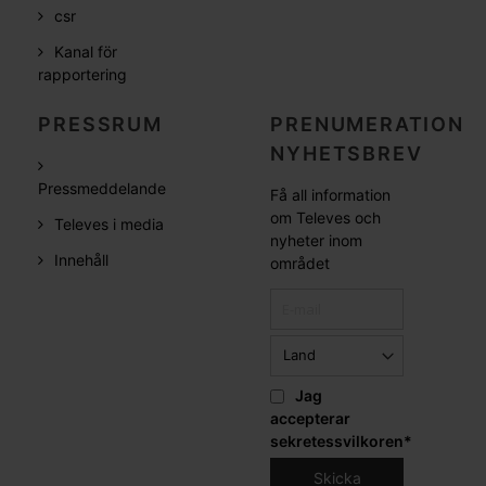
csr
Kanal för
rapportering
PRESSRUM
PRENUMERATION
NYHETSBREV
Pressmeddelande
Få all information
om Televes och
Televes i media
nyheter inom
Innehåll
området
Jag
accepterar
sekretessvilkoren
*