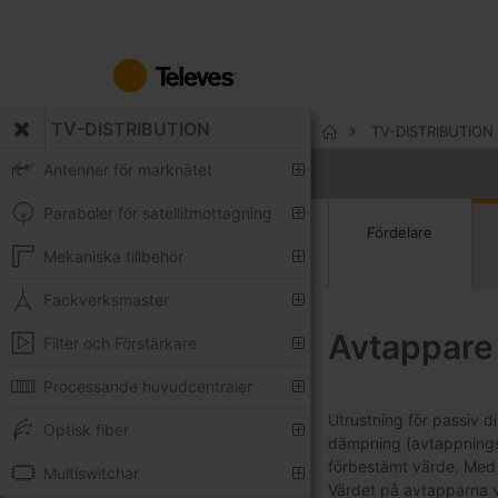
Hoppa
till
innehållet
TV-DISTRIBUTION
TV-DISTRIBUTION
Hem
Antenner för marknätet
Paraboler för satellitmottagning
Fördelare
Mekaniska tillbehör
Fackverksmaster
Avtappare
Filter och Förstärkare
Processande huvudcentraler
Utrustning för passiv 
Optisk fiber
dämpning (avtappningsd
förbestämt värde. Med d
Multiswitchar
Värdet på avtapparna väl