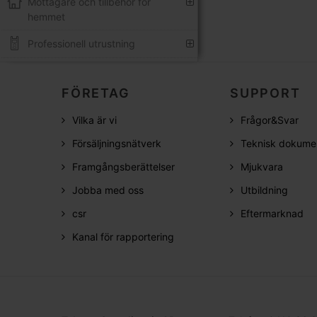
Mottagare och tillbehör för
hemmet
Professionell utrustning
FÖRETAG
SUPPORT
Vilka är vi
Frågor&Svar
Försäljningsnätverk
Teknisk dokume
Framgångsberättelser
Mjukvara
Jobba med oss
Utbildning
csr
Eftermarknad
Kanal för rapportering