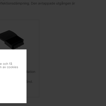
reflektionsdämpning. Den avtappade utgången är
Tillbehör
se och få
en av cookies
för utomhus installation
icro-cavity filter,
atta och slutmotstånd.