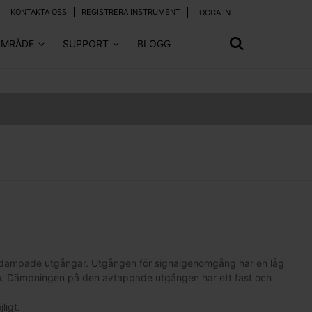
KONTAKTA OSS
REGISTRERA INSTRUMENT
LOGGA IN
OMRÅDE
SUPPORT
BLOGG
ra dämpade utgångar. Utgången för signalgenomgång har en låg
nga. Dämpningen på den avtappade utgången har ett fast och
ligt.