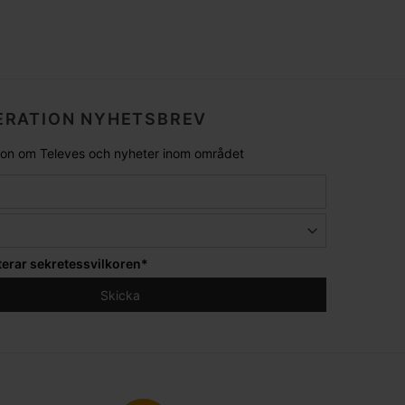
RATION NYHETSBREV
tion om Televes och nyheter inom området
terar
sekretessvilkoren
*