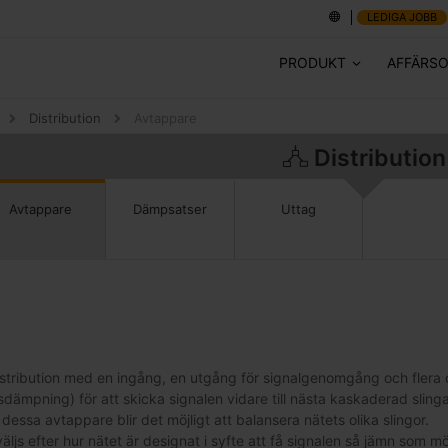
LEDIGA JOBB
PRODUKT
AFFÄRS
Distribution
Avtappare
Distribution
Uttag
Avtappare
Dämpsatser
distribution med en ingång, en utgång för signalgenomgång och fle
ämpning) för att skicka signalen vidare till nästa kaskaderad sli
essa avtappare blir det möjligt att balansera nätets olika slingor.
js efter hur nätet är designat i syfte att få signalen så jämn som möj