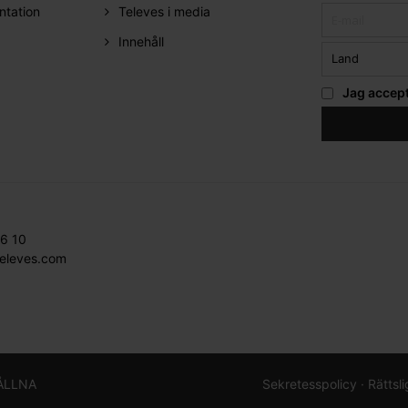
ntation
Televes i media
Innehåll
Jag accep
36 10
televes.com
ÅLLNA
Sekretesspolicy ·
Rättsl