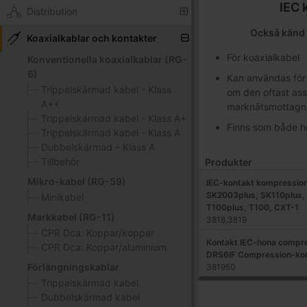
IEC 
Distribution
Också känd 
Koaxialkablar och kontakter
För koaxialkabel
Konventionella koaxialkablar (RG-
6)
Kan användas för
Trippelskärmad kabel - Klass
om den oftast as
A++
marknätsmottagn
Trippelskärmad kabel - Klass A+
Finns som både h
Trippelskärmad kabel - Klass A
Dubbelskärmad – Klass A
Tillbehör
Produkter
Mikro-kabel (RG-59)
IEC-kontakt kompression
SK2003plus, SK110plus,
Minikabel
T100plus, T100, CXT-1
Markkabel (RG-11)
3818,3819
CPR Dca: Koppar/koppar
Kontakt IEC-hona compre
CPR Dca: Koppar/aluminium
DRS6IF Compression-ko
Förlängningskablar
381950
Trippelskärmad kabel
Dubbelskärmad kabel