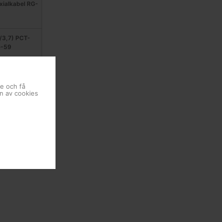
xialkabel RG-
/3,7) PCT-
G-59
,6), PCT-
6
se och få
en av cookies
,1), PCT-