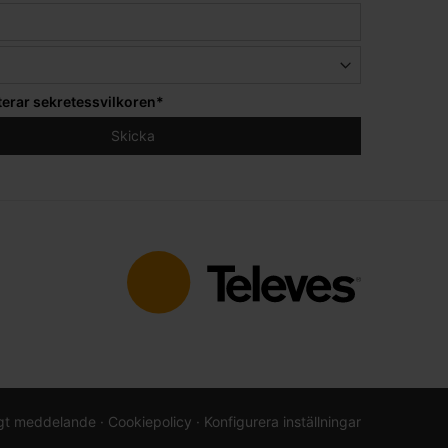
terar
sekretessvilkoren
*
igt meddelande
· Cookiepolicy
· Konfigurera inställningar