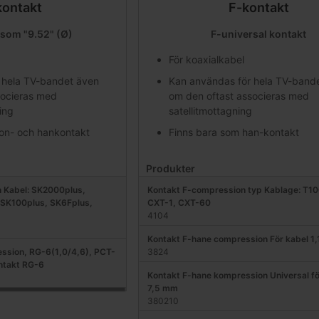
kontakt
F-kontakt
som "9.52" (Ø)
F-universal kontakt
För koaxialkabel
 hela TV-bandet även
Kan användas för hela TV-band
socieras med
om den oftast associeras med
ing
satellitmottagning
on- och hankontakt
Finns bara som han-kontakt
Produkter
 Kabel: SK2000plus,
Kontakt F-compression typ Kablage: T10
 SK100plus, SK6Fplus,
CXT-1, CXT-60
4104
Kontakt F-hane compression För kabel 1,
ssion, RG-6(1,0/4,6), PCT-
3824
ntakt RG-6
Kontakt F-hane kompression Universal fö
7,5 mm
380210