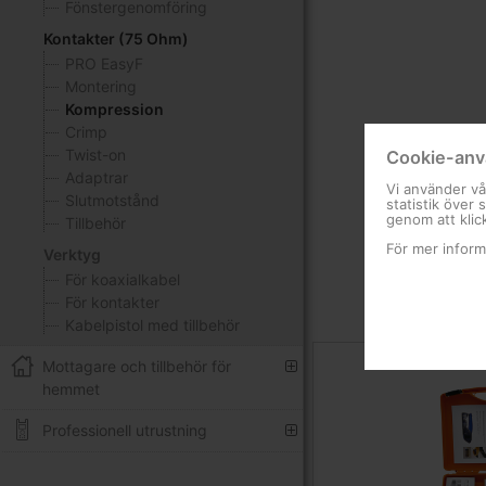
Fönstergenomföring
Kontakter (75 Ohm)
PRO EasyF
Montering
Kompression
Crimp
Twist-on
Cookie-anv
Adaptrar
Vi använder vå
Slutmotstånd
statistik över
genom att klic
Tillbehör
För mer inform
Verktyg
För koaxialkabel
För kontakter
Kabelpistol med tillbehör
Mottagare och tillbehör för
hemmet
Professionell utrustning