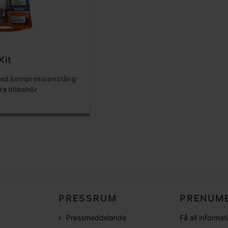
Kit
 med kompressionstång
a tillbehör
PRESSRUM
PRENUME
Pressmeddelande
Få all informa