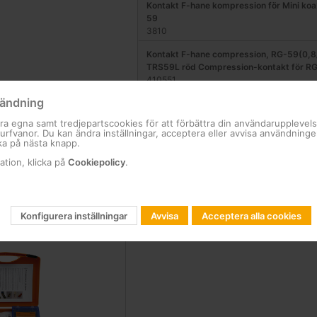
Kontakt F-hane kompression för Mini koa
59
3810
Kontakt F-hane compression, RG-59(0,8
TRS59L röd Compression-kontakt för R
410551
ändning
Kontakt F-hane compression, RG-6(1,0/4
TRS6L blå Compression-kontakt för RG-
ra egna samt tredjepartscookies för att förbättra din användarupplevel
410450
 surfvanor. Du kan ändra inställningar, acceptera eller avvisa användning
ka på nästa knapp.
Kontakt F-hane compression, RG-11(1,6/7
ation, klicka på
Cookiepolicy
.
DRS11 Compression-kontakt för RG-11
410650
Konfigurera inställningar
Avvisa
Acceptera alla cookies