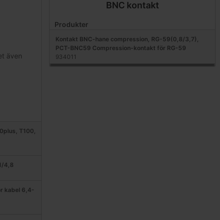
BNC kontakt
Produkter
Kontakt BNC-hane compression, RG-59(0,8/3,7),
PCT-BNC59 Compression-kontakt för RG-59
et även
934011
0plus, T100,
1/4,8
r kabel 6,4-